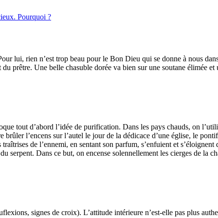
cieux. Pourquoi ?
ur lui, rien n’est trop beau pour le Bon Dieu qui se donne à nous dans l
e et du prêtre. Une belle chasuble dorée va bien sur une soutane élimée et
oque tout d’abord l’idée de purification. Dans les pays chauds, on l’utili
brûler l’encens sur l’autel le jour de la dédicace d’une église, le pontif
 les traîtrises de l’ennemi, en sentant son parfum, s’enfuient et s’éloign
re du serpent. Dans ce but, on encense solennellement les cierges de la 
flexions, signes de croix). L’attitude intérieure n’est-elle pas plus auth