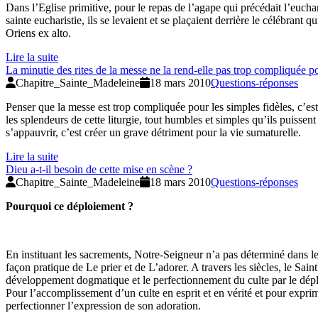
Dans l’Eglise primitive, pour le repas de l’agape qui précédait l’euchar
sainte eucharistie, ils se levaient et se plaçaient derrière le célébrant 
Oriens ex alto.
Lire la suite
La minutie des rites de la messe ne la rend-elle pas trop compliquée po
Chapitre_Sainte_Madeleine
18 mars 2010
Questions-réponses
Penser que la messe est trop compliquée pour les simples fidèles, c’est m
les splendeurs de cette liturgie, tout humbles et simples qu’ils puissent 
s’appauvrir, c’est créer un grave détriment pour la vie surnaturelle.
Lire la suite
Dieu a-t-il besoin de cette mise en scène ?
Chapitre_Sainte_Madeleine
18 mars 2010
Questions-réponses
Pourquoi ce déploiement ?
En instituant les sacrements, Notre-Seigneur n’a pas déterminé dans le dé
façon pratique de Le prier et de L’adorer. A travers les siècles, le Sain
développement dogmatique et le perfectionnement du culte par le dépl
Pour l’accomplissement d’un culte en esprit et en vérité et pour exprime
perfectionner l’expression de son adoration.