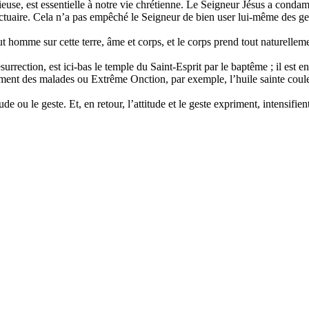
cieuse, est essentielle à notre vie chrétienne. Le Seigneur Jésus a condam
anctuaire. Cela n’a pas empêché le Seigneur de bien user lui-même des ges
 homme sur cette terre, âme et corps, et le corps prend tout naturelleme
urrection, est ici-bas le temple du Saint-Esprit par le baptême ; il est e
ment des malades ou Extrême Onction, par exemple, l’huile sainte coule 
 ou le geste. Et, en retour, l’attitude et le geste expriment, intensifie