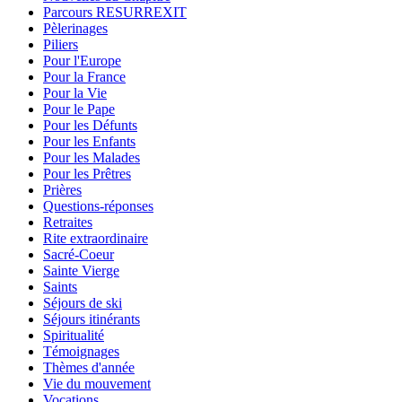
Parcours RESURREXIT
Pèlerinages
Piliers
Pour l'Europe
Pour la France
Pour la Vie
Pour le Pape
Pour les Défunts
Pour les Enfants
Pour les Malades
Pour les Prêtres
Prières
Questions-réponses
Retraites
Rite extraordinaire
Sacré-Coeur
Sainte Vierge
Saints
Séjours de ski
Séjours itinérants
Spiritualité
Témoignages
Thèmes d'année
Vie du mouvement
Vocations