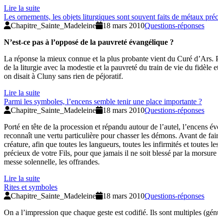
Lire la suite
Les ornements, les objets liturgiques sont souvent faits de métaux pré
Chapitre_Sainte_Madeleine
18 mars 2010
Questions-réponses
N’est-ce pas à l’opposé de la pauvreté évangélique ?
La réponse la mieux connue et la plus probante vient du Curé d’Ars. Po
de la liturgie avec la modestie et la pauvreté du train de vie du fidèl
on disait à Cluny sans rien de péjoratif.
Lire la suite
Parmi les symboles, l’encens semble tenir une place importante ?
Chapitre_Sainte_Madeleine
18 mars 2010
Questions-réponses
Porté en tête de la procession et répandu autour de l’autel, l’encens év
reconnaît une vertu particulière pour chasser les démons. Avant de faire 
créature, afin que toutes les langueurs, toutes les infirmités et toutes
précieux de votre Fils, pour que jamais il ne soit blessé par la morsu
messe solennelle, les offrandes.
Lire la suite
Rites et symboles
Chapitre_Sainte_Madeleine
18 mars 2010
Questions-réponses
On a l’impression que chaque geste est codifié. Ils sont multiples (génu