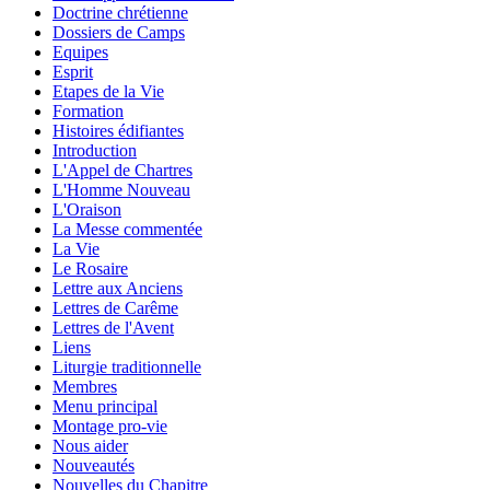
Doctrine chrétienne
Dossiers de Camps
Equipes
Esprit
Etapes de la Vie
Formation
Histoires édifiantes
Introduction
L'Appel de Chartres
L'Homme Nouveau
L'Oraison
La Messe commentée
La Vie
Le Rosaire
Lettre aux Anciens
Lettres de Carême
Lettres de l'Avent
Liens
Liturgie traditionnelle
Membres
Menu principal
Montage pro-vie
Nous aider
Nouveautés
Nouvelles du Chapitre