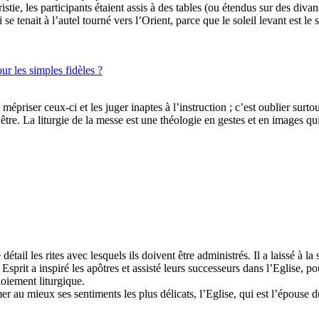
istie, les participants étaient assis à des tables (ou étendus sur des div
qui se tenait à l’autel tourné vers l’Orient, parce que le soleil levant est
ur les simples fidèles ?
épriser ceux-ci et les juger inaptes à l’instruction ; c’est oublier surtou
être. La liturgie de la messe est une théologie en gestes et en images qui 
tail les rites avec lesquels ils doivent être administrés. Il a laissé à la 
t Esprit a inspiré les apôtres et assisté leurs successeurs dans l’Eglise, 
oiement liturgique.
r au mieux ses sentiments les plus délicats, l’Eglise, qui est l’épouse du