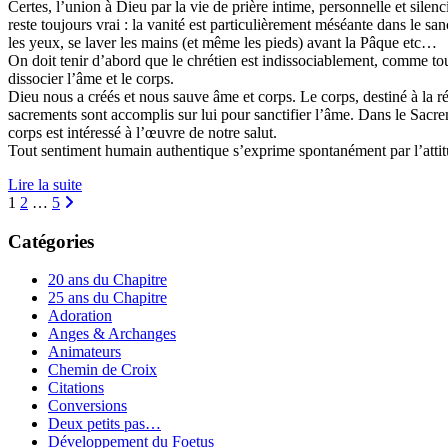
Certes, l’union à Dieu par la vie de prière intime, personnelle et silen
reste toujours vrai : la vanité est particulièrement méséante dans le s
les yeux, se laver les mains (et même les pieds) avant la Pâque etc…
On doit tenir d’abord que le chrétien est indissociablement, comme tout
dissocier l’âme et le corps.
Dieu nous a créés et nous sauve âme et corps. Le corps, destiné à la rés
sacrements sont accomplis sur lui pour sanctifier l’âme. Dans le Sacre
corps est intéressé à l’œuvre de notre salut.
Tout sentiment humain authentique s’exprime spontanément par l’attitude
Lire la suite
Navigation
1
2
…
5
des
Catégories
articles
20 ans du Chapitre
25 ans du Chapitre
Adoration
Anges & Archanges
Animateurs
Chemin de Croix
Citations
Conversions
Deux petits pas…
Développement du Foetus