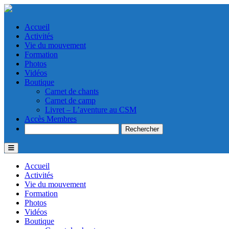
Accueil
Activités
Vie du mouvement
Formation
Photos
Vidéos
Boutique
Carnet de chants
Carnet de camp
Livret – L’aventure au CSM
Accès Membres
Search
Accueil
Activités
Vie du mouvement
Formation
Photos
Vidéos
Boutique