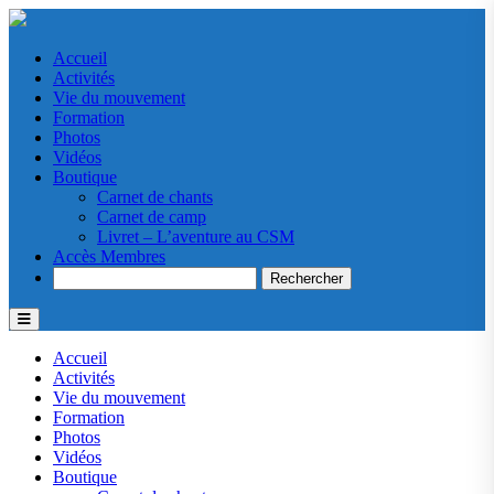
Accueil
Activités
Vie du mouvement
Formation
Photos
Vidéos
Boutique
Carnet de chants
Carnet de camp
Livret – L’aventure au CSM
Accès Membres
Search
Accueil
Activités
Vie du mouvement
Formation
Photos
Vidéos
Boutique