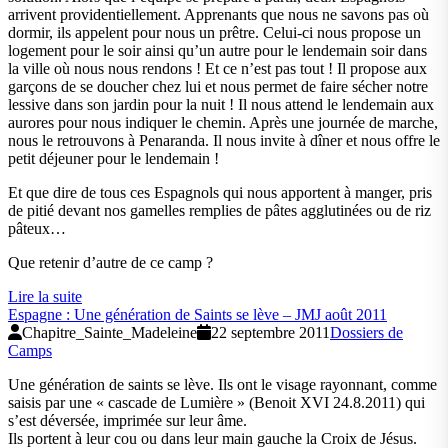
arrivent providentiellement. Apprenants que nous ne savons pas où
dormir, ils appelent pour nous un prêtre. Celui-ci nous propose un
logement pour le soir ainsi qu’un autre pour le lendemain soir dans
la ville où nous nous rendons ! Et ce n’est pas tout ! Il propose aux
garçons de se doucher chez lui et nous permet de faire sécher notre
lessive dans son jardin pour la nuit ! Il nous attend le lendemain aux
aurores pour nous indiquer le chemin. Après une journée de marche,
nous le retrouvons à Penaranda. Il nous invite à dîner et nous offre le
petit déjeuner pour le lendemain !
Et que dire de tous ces Espagnols qui nous apportent à manger, pris
de pitié devant nos gamelles remplies de pâtes agglutinées ou de riz
pâteux…
Que retenir d’autre de ce camp ?
Lire la suite
Espagne : Une génération de Saints se lève – JMJ août 2011
Chapitre_Sainte_Madeleine
22 septembre 2011
Dossiers de
Camps
Une génération de saints se lève. Ils ont le visage rayonnant, comme
saisis par une « cascade de Lumière » (Benoit XVI 24.8.2011) qui
s’est déversée, imprimée sur leur âme.
Ils portent à leur cou ou dans leur main gauche la Croix de Jésus.