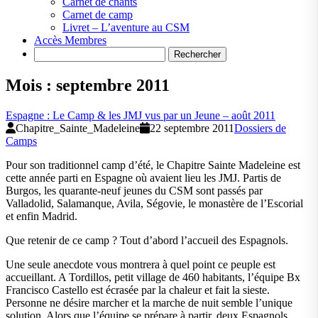
Carnet de chants
Carnet de camp
Livret – L’aventure au CSM
Accès Membres
Search
Mois :
septembre 2011
Espagne : Le Camp & les JMJ vus par un Jeune – août 2011
Chapitre_Sainte_Madeleine
22 septembre 2011
Dossiers de
Camps
Pour son traditionnel camp d’été, le Chapitre Sainte Madeleine est
cette année parti en Espagne où avaient lieu les JMJ. Partis de
Burgos, les quarante-neuf jeunes du CSM sont passés par
Valladolid, Salamanque, Avila, Ségovie, le monastère de l’Escorial
et enfin Madrid.
Que retenir de ce camp ? Tout d’abord l’accueil des Espagnols.
Une seule anecdote vous montrera à quel point ce peuple est
accueillant. A Tordillos, petit village de 460 habitants, l’équipe Bx
Francisco Castello est écrasée par la chaleur et fait la sieste.
Personne ne désire marcher et la marche de nuit semble l’unique
solution. Alors que l’équipe se prépare à partir, deux Espagnols