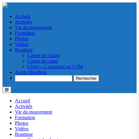
Accueil
Activités
Vie du mouvement
Formation
Photos
Vidéos
Boutique
Carnet de chants
Carnet de camp
Livret – L’aventure au CSM
Accès Membres
Search
Accueil
Activités
Vie du mouvement
Formation
Photos
Vidéos
Boutique