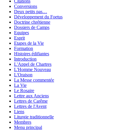
Citations
Conversions
Deux petits pas…
Développement du Foetus
Doctrine chrétienne
Dossiers de Camps
Equipes
Esprit
Etapes de la Vie
Formation
Histoires édifiantes
Introduction
L'Appel de Chartres
L'Homme Nouveau
L'Oraison
La Messe commentée
La Vie
Le Rosaire
Lettre aux Anciens
Lettres de Carême
Lettres de l'Avent
Liens
Liturgie traditionnelle
Membres
Menu principal