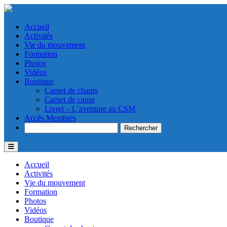
Accueil
Activités
Vie du mouvement
Formation
Photos
Vidéos
Boutique
Carnet de chants
Carnet de camp
Livret – L’aventure au CSM
Accès Membres
Search
Accueil
Activités
Vie du mouvement
Formation
Photos
Vidéos
Boutique