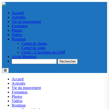
Accueil
Activités
Vie du mouvement
Formation
Photos
Vidéos
Boutique
Carnet de chants
Carnet de camp
Livret – L’aventure au CSM
Accès Membres
Search
Accueil
Activités
Vie du mouvement
Formation
Photos
Vidéos
Boutique