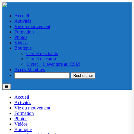
Accueil
Activités
Vie du mouvement
Formation
Photos
Vidéos
Boutique
Carnet de chants
Carnet de camp
Livret – L’aventure au CSM
Accès Membres
Search
Accueil
Activités
Vie du mouvement
Formation
Photos
Vidéos
Boutique