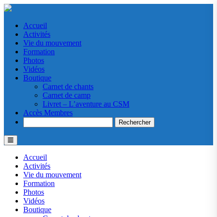
Accueil
Activités
Vie du mouvement
Formation
Photos
Vidéos
Boutique
Carnet de chants
Carnet de camp
Livret – L’aventure au CSM
Accès Membres
Search
Accueil
Activités
Vie du mouvement
Formation
Photos
Vidéos
Boutique