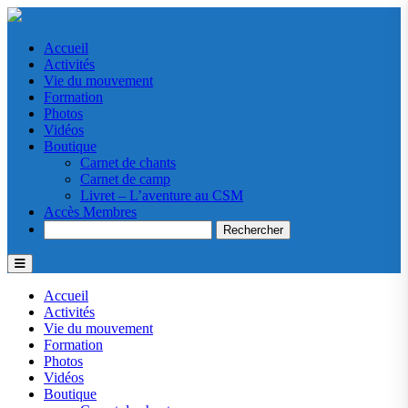
Accueil
Activités
Vie du mouvement
Formation
Photos
Vidéos
Boutique
Carnet de chants
Carnet de camp
Livret – L’aventure au CSM
Accès Membres
Search
Accueil
Activités
Vie du mouvement
Formation
Photos
Vidéos
Boutique