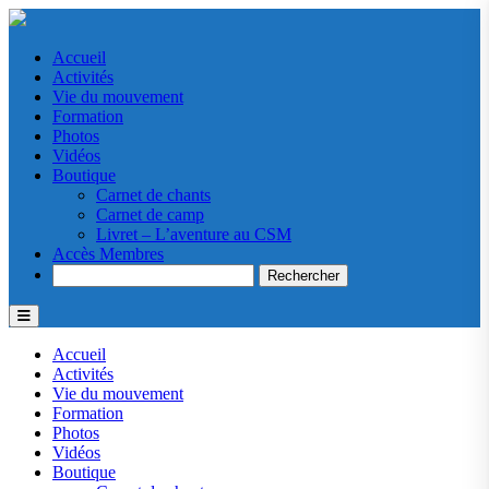
Accueil
Activités
Vie du mouvement
Formation
Photos
Vidéos
Boutique
Carnet de chants
Carnet de camp
Livret – L’aventure au CSM
Accès Membres
Search
Accueil
Activités
Vie du mouvement
Formation
Photos
Vidéos
Boutique