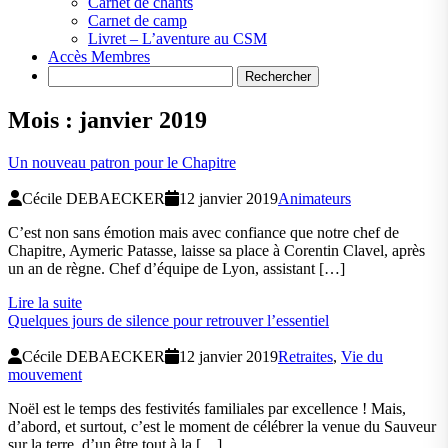
Carnet de chants
Carnet de camp
Livret – L’aventure au CSM
Accès Membres
Search
Mois :
janvier 2019
Un nouveau patron pour le Chapitre
Cécile DEBAECKER
12 janvier 2019
Animateurs
C’est non sans émotion mais avec confiance que notre chef de
Chapitre, Aymeric Patasse, laisse sa place à Corentin Clavel, après
un an de règne. Chef d’équipe de Lyon, assistant […]
Lire la suite
Quelques jours de silence pour retrouver l’essentiel
Cécile DEBAECKER
12 janvier 2019
Retraites
,
Vie du
mouvement
Noël est le temps des festivités familiales par excellence ! Mais,
d’abord, et surtout, c’est le moment de célébrer la venue du Sauveur
sur la terre, d’un être tout à la […]