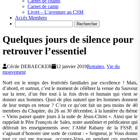
Carnet de chants
Carnet de camp
Livret – L’aventure au CSM
Accès Membres
Search
Quelques jours de silence pour
retrouver l’essentiel
Cécile DEBAECKER
12 janvier 2019
Retraites
,
Vie du
mouvement
Noël est le temps des festivités familiales par excellence ! Mais,
d’abord, et surtout, c’est le moment de célébrer la venue du Sauveur
sur la terre, d’un être tout à la fois divin et humain qui vient se
donner aux hommes. Quoi de plus naturel que les hommes donnent
de leur temps en retour ? C’est ce qu’ont fait un peu moins de 40
membres du Chapitre, du 26 au 30 décembre, à la lumière du thème
« Viens passer quatre jours à la suite de Jésus-Christ ». Ainsi que le
rappelait le Père François de Sales, notre aumônier et prédicateur qui
délivrait les enseignements avec l’Abbé Rabany de la FSSP, il
s’agissait d’honorer une sorte de contrat : « Seigneur, je Vous donne
tout ce qui me tracasse, occupez-Vous en pendant ces quelques