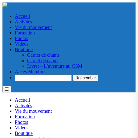
Accueil
Activités
Vie du mouvement
Formation
Photos
Vidéos
Boutique
Carnet de chants
Carnet de camp
Livret – L’aventure au CSM
Accès Membres
Search
Accueil
Activités
Vie du mouvement
Formation
Photos
Vidéos
Boutique