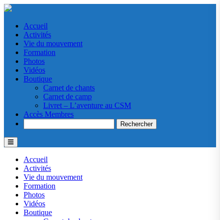
Accueil
Activités
Vie du mouvement
Formation
Photos
Vidéos
Boutique
Carnet de chants
Carnet de camp
Livret – L’aventure au CSM
Accès Membres
Search
Accueil
Activités
Vie du mouvement
Formation
Photos
Vidéos
Boutique