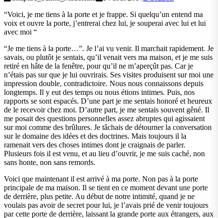
“Voici, je me tiens à la porte et je frappe. Si quelqu’un entend ma
voix et ouvre la porte, j’entrerai chez lui, je souperai avec lui et lui
avec moi “
“Je me tiens à la porte…”. Je l’ai vu venir. Il marchait rapidement. Je
savais, ou plutôt je sentais, qu’il venait vers ma maison, et je me suis
retiré en hâte de la fenêtre, pour qu’il ne m’aperçût pas. Car je
n’étais pas sur que je lui ouvrirais. Ses visites produisent sur moi une
impression double, contradictoire. Nous nous connaissons depuis
longtemps. Il y eut des temps ou nous étions intimes. Puis, nos
rapports se sont espacés. D’une part je me sentais honoré et heureux
de le recevoir chez moi. D’autre part, je me sentais souvent gêné. Il
me posait des questions personnelles assez abruptes qui agissaient
sur moi comme des brûlures. Je tâchais de détourner la conversation
sur le domaine des idées et des doctrines. Mais toujours il la
ramenait vers des choses intimes dont je craignais de parler.
Plusieurs fois il est venu, et au lieu d’ouvrir, je me suis caché, non
sans honte, non sans remords.
Voici que maintenant il est arrivé à ma porte. Non pas à la porte
principale de ma maison. Il se tient en ce moment devant une porte
de derrière, plus petite. Au début de notre intimité, quand je ne
voulais pas avoir de secret pour lui, je l’avais prié de venir toujours
par cette porte de derrière, laissant la grande porte aux étrangers, aux