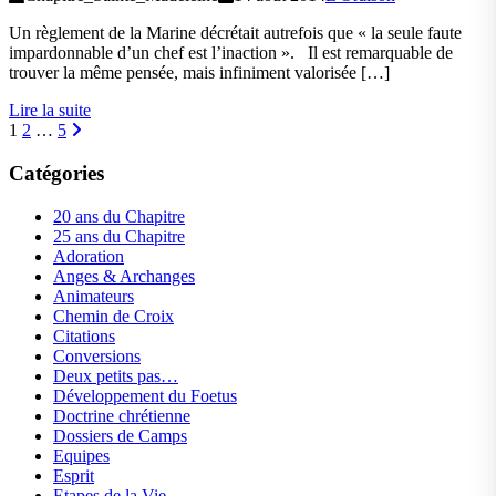
Un règlement de la Marine décrétait autrefois que « la seule faute
impardonnable d’un chef est l’inaction ». Il est remarquable de
trouver la même pensée, mais infiniment valorisée […]
Lire la suite
Navigation
1
2
…
5
des
Catégories
articles
20 ans du Chapitre
25 ans du Chapitre
Adoration
Anges & Archanges
Animateurs
Chemin de Croix
Citations
Conversions
Deux petits pas…
Développement du Foetus
Doctrine chrétienne
Dossiers de Camps
Equipes
Esprit
Etapes de la Vie