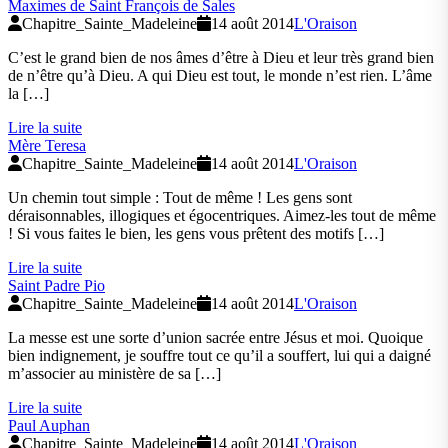
Maximes de Saint François de Sales
Chapitre_Sainte_Madeleine
14 août 2014
L'Oraison
C’est le grand bien de nos âmes d’être à Dieu et leur très grand bien
de n’être qu’à Dieu. A qui Dieu est tout, le monde n’est rien. L’âme
la […]
Lire la suite
Mère Teresa
Chapitre_Sainte_Madeleine
14 août 2014
L'Oraison
Un chemin tout simple : Tout de même ! Les gens sont
déraisonnables, illogiques et égocentriques. Aimez-les tout de même
! Si vous faites le bien, les gens vous prêtent des motifs […]
Lire la suite
Saint Padre Pio
Chapitre_Sainte_Madeleine
14 août 2014
L'Oraison
La messe est une sorte d’union sacrée entre Jésus et moi. Quoique
bien indignement, je souffre tout ce qu’il a souffert, lui qui a daigné
m’associer au ministère de sa […]
Lire la suite
Paul Auphan
Chapitre_Sainte_Madeleine
14 août 2014
L'Oraison