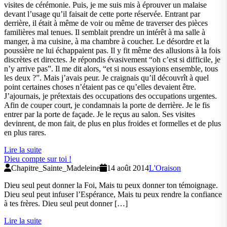
visites de cérémonie. Puis, je me suis mis à éprouver un malaise
devant l’usage qu’il faisait de cette porte réservée. Entrant par
derrière, il était à même de voir ou même de traverser des pièces
familières mal tenues. Il semblait prendre un intérêt à ma salle à
manger, à ma cuisine, à ma chambre à coucher. Le désordre et la
poussière ne lui échappaient pas. Il y fit même des allusions à la fois
discrètes et directes. Je répondis évasivement “oh c’est si difficile, je
n’y arrive pas”. Il me dit alors, “et si nous essayions ensemble, tous
les deux ?”. Mais j’avais peur. Je craignais qu’il découvrît à quel
point certaines choses n’étaient pas ce qu’elles devaient être.
J’ajournais, je prétextais des occupations des occupations urgentes.
Afin de couper court, je condamnais la porte de derrière. Je le fis
entrer par la porte de façade. Je le reçus au salon. Ses visites
devinrent, de mon fait, de plus en plus froides et formelles et de plus
en plus rares.
Lire la suite
Dieu compte sur toi !
Chapitre_Sainte_Madeleine
14 août 2014
L'Oraison
Dieu seul peut donner la Foi, Mais tu peux donner ton témoignage.
Dieu seul peut infuser l’Espérance, Mais tu peux rendre la confiance
à tes frères. Dieu seul peut donner […]
Lire la suite