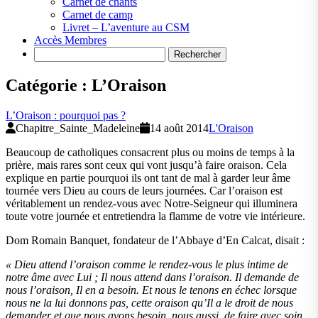
Carnet de chants
Carnet de camp
Livret – L’aventure au CSM
Accès Membres
Search
Catégorie :
L’Oraison
L’Oraison : pourquoi pas ?
Chapitre_Sainte_Madeleine
14 août 2014
L'Oraison
Beaucoup de catholiques consacrent plus ou moins de temps à la
prière, mais rares sont ceux qui vont jusqu’à faire oraison. Cela
explique en partie pourquoi ils ont tant de mal à garder leur âme
tournée vers Dieu au cours de leurs journées. Car l’oraison est
véritablement un rendez-vous avec Notre-Seigneur qui illuminera
toute votre journée et entretiendra la flamme de votre vie intérieure.
Dom Romain Banquet, fondateur de l’Abbaye d’En Calcat, disait :
« Dieu attend l’oraison comme le rendez-vous le plus intime de
notre âme avec Lui ; Il nous attend dans l’oraison. Il demande de
nous l’oraison, Il en a besoin. Et nous le tenons en échec lorsque
nous ne la lui donnons pas, cette oraison qu’Il a le droit de nous
demander et que nous avons besoin, nous aussi, de faire avec soin