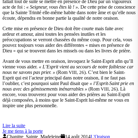
fallait tout de suite se mettre en présence de Dieu par un vigoureux
acte de foi :
« Seigneur, vous êtes là ! ».
De cette prise de conscience
que la Sainte Trinité elle-même habite dans notre âme et qu’elle nous
écoute, dépendra en bonne partie la qualité de notre oraison.
Cette mise en présence de Dieu doit être courte mais faite avec
ardeur et amour, ainsi toutes les pensées inutiles et les
préoccupations se verront chassées du même coup. Pour cela, vous
pouvez toujours vous aider des différentes « mises en présence de
Dieu » qui se trouvent dans les missels ou dans les livres de prière.
Avant de vous mettre en oraison, invoquez le Saint-Esprit afin qu’Il
vienne vous aider.
« L’Esprit vient au secours de notre faiblesse car
nous ne savons pas prier. »
(Rom
). C’est bien le Saint-
VIII, 26
Esprit qui est l’acteur principal dans notre oraison, il ne faut pas
l’oublier, c’est pourquoi saint Paul disait que
« l’Esprit-Saint prie en
nous avec des gémissements inénarrables »
(Rom
). Là
VIII, 26
encore, vous trouverez pour vous aider des prières au Saint-Esprit
déjà composées, à moins que le Saint-Esprit lui-même ne vous en
inspire une plus personnelle.
Lire la suite
Je me tiens à la porte
Chapitre_Sainte_Madeleine
14 août 2014
L'Oraison