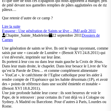
Et que dire de tous ces Espagnols qui nous apportent à manger, pris
de pitié devant nos gamelles remplies de pâtes agglutinées ou de riz
pâteux…
Que retenir d’autre de ce camp ?
Lire la suite
Espagne : Une génération de Saints se lève – JMJ août 2011
Chapitre_Sainte_Madeleine
22 septembre 2011
Dossiers de
Camps
Une génération de saints se lève. Ils ont le visage rayonnant, comme
saisis par une « cascade de Lumière » (Benoit XVI 24.8.2011) qui
s’est déversée, imprimée sur leur âme.
Ils portent à leur cou ou dans leur main gauche la Croix de Jésus.
Dans leur main droite, le chapelet. Dans leur besace le Livre de Vie
qu’est la Parole de Dieu… et comme complément alimentaire
« YouCat », le catéchisme de l’Eglise catholique pour les aider à
rendre compte de l’Espérance qui les habite désormais (1P), et avoir
des « points de référence dans une société émiettée et instable »
(Benoit XVI 18.8.2011).
Une joie profonde habite leur coeur : ils sont heureux de voir le
Pape, de le retrouver : pour certains ils l’ont déjà vu à Cologne ou
Sydney. A Madrid ou Barcelone. Pour d’autres à Paris, Lourdes ou
Rome.