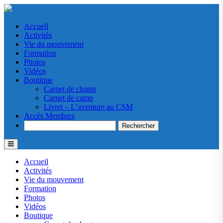
Accueil
Activités
Vie du mouvement
Formation
Photos
Vidéos
Boutique
Carnet de chants
Carnet de camp
Livret – L’aventure au CSM
Accès Membres
Search
Accueil
Activités
Vie du mouvement
Formation
Photos
Vidéos
Boutique