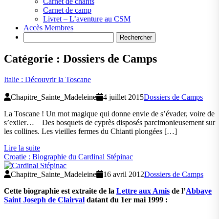
Carnet de chants
Carnet de camp
Livret – L’aventure au CSM
Accès Membres
Search
Catégorie :
Dossiers de Camps
Italie : Découvrir la Toscane
Chapitre_Sainte_Madeleine
4 juillet 2015
Dossiers de Camps
La Toscane ! Un mot magique qui donne envie de s’évader, voire de
s’exiler… Des bosquets de cyprès disposés parcimonieusement sur
les collines. Les vieilles fermes du Chianti plongées […]
Lire la suite
Croatie : Biographie du Cardinal Stépinac
Chapitre_Sainte_Madeleine
16 avril 2012
Dossiers de Camps
Cette biographie est extraite de la
Lettre aux Amis
de l’
Abbaye
Saint Joseph de Clairval
datant du 1er mai 1999 :