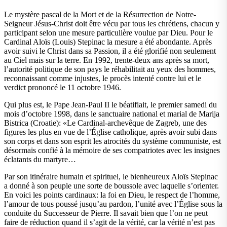
Le mystère pascal de la Mort et de la Résurrection de Notre-
Seigneur Jésus-Christ doit être vécu par tous les chrétiens, chacun y
participant selon une mesure particulière voulue par Dieu. Pour le
Cardinal Aloïs (Louis) Stepinac la mesure a été abondante. Après
avoir suivi le Christ dans sa Passion, il a été glorifié non seulement
au Ciel mais sur la terre. En 1992, trente-deux ans après sa mort,
l’autorité politique de son pays le réhabilitait au yeux des hommes,
reconnaissant comme injustes, le procès intenté contre lui et le
verdict prononcé le 11 octobre 1946.
Qui plus est, le Pape Jean-Paul II le béatifiait, le premier samedi du
mois d’octobre 1998, dans le sanctuaire national et marial de Marija
Bistrica (Croatie): «Le Cardinal-archevêque de Zagreb, une des
figures les plus en vue de l’Église catholique, après avoir subi dans
son corps et dans son esprit les atrocités du système communiste, est
désormais confié à la mémoire de ses compatriotes avec les insignes
éclatants du martyre…
Par son itinéraire humain et spirituel, le bienheureux Aloïs Stepinac
a donné à son peuple une sorte de boussole avec laquelle s’orienter.
En voici les points cardinaux: la foi en Dieu, le respect de l’homme,
l’amour de tous poussé jusqu’au pardon, l’unité avec l’Église sous la
conduite du Successeur de Pierre. Il savait bien que l’on ne peut
faire de réduction quand il s’agit de la vérité, car la vérité n’est pas