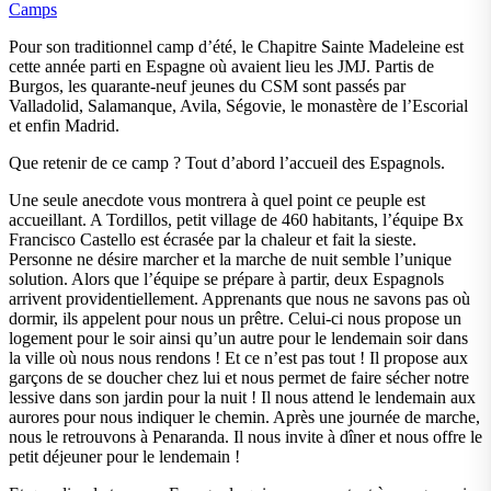
Camps
Pour son traditionnel camp d’été, le Chapitre Sainte Madeleine est
cette année parti en Espagne où avaient lieu les JMJ. Partis de
Burgos, les quarante-neuf jeunes du CSM sont passés par
Valladolid, Salamanque, Avila, Ségovie, le monastère de l’Escorial
et enfin Madrid.
Que retenir de ce camp ? Tout d’abord l’accueil des Espagnols.
Une seule anecdote vous montrera à quel point ce peuple est
accueillant. A Tordillos, petit village de 460 habitants, l’équipe Bx
Francisco Castello est écrasée par la chaleur et fait la sieste.
Personne ne désire marcher et la marche de nuit semble l’unique
solution. Alors que l’équipe se prépare à partir, deux Espagnols
arrivent providentiellement. Apprenants que nous ne savons pas où
dormir, ils appelent pour nous un prêtre. Celui-ci nous propose un
logement pour le soir ainsi qu’un autre pour le lendemain soir dans
la ville où nous nous rendons ! Et ce n’est pas tout ! Il propose aux
garçons de se doucher chez lui et nous permet de faire sécher notre
lessive dans son jardin pour la nuit ! Il nous attend le lendemain aux
aurores pour nous indiquer le chemin. Après une journée de marche,
nous le retrouvons à Penaranda. Il nous invite à dîner et nous offre le
petit déjeuner pour le lendemain !