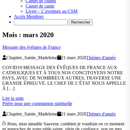
Carnet de chants
Carnet de camp
Livret – L’aventure au CSM
Accès Membres
Search
Mois :
mars 2020
Message des évêques de France
Chapitre_Sainte_Madeleine
21 mars 2020
Thèmes d'année
COVID19 MESSAGE DES ÉVÊQUES DE FRANCE AUX
CATHOLIQUES ET À TOUS NOS CONCITOYENS NOTRE
PAYS, AVEC DE NOMBREUX AUTRES, TRAVERSE UNE
GRANDE ÉPREUVE. LE CHEF DE L’ÉTAT NOUS APPELLE
À […]
Lire la suite
Prière pour une communion spirituelle
Chapitre_Sainte_Madeleine
21 mars 2020
Thèmes d'année
Ô Jésus, mon aimable Sauveur, combien je voudrais en ce moment
m’approcher de votre table sainte, plein de confiance, non en mes