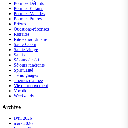
Pour les Défunts
Pour les Enfants
Pour les Malades
Pour les Prêtres
Prières
Questions-réponses
Retraites
Rite extraordinaire
Sacré-Coeur
Sainte Vierge
Saints
Séjours de ski
Séjours itinérants
Spiritualité
Témoignages
Thèmes d'année
Vie du mouvement
Vocations
Week-ends
Archive
avril 2026
mars 2026