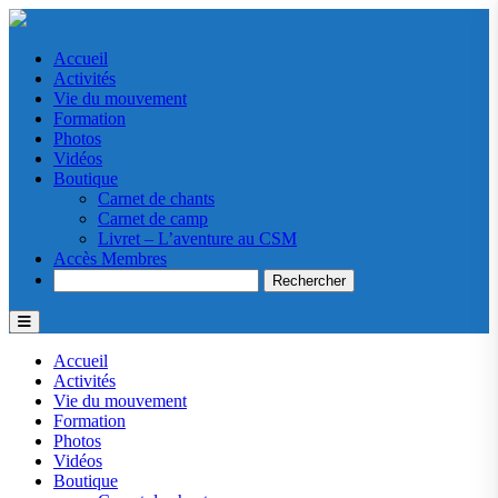
Accueil
Activités
Vie du mouvement
Formation
Photos
Vidéos
Boutique
Carnet de chants
Carnet de camp
Livret – L’aventure au CSM
Accès Membres
Search
Accueil
Activités
Vie du mouvement
Formation
Photos
Vidéos
Boutique