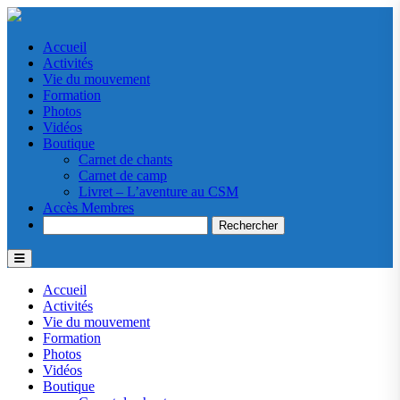
Accueil
Activités
Vie du mouvement
Formation
Photos
Vidéos
Boutique
Carnet de chants
Carnet de camp
Livret – L’aventure au CSM
Accès Membres
Search
Accueil
Activités
Vie du mouvement
Formation
Photos
Vidéos
Boutique