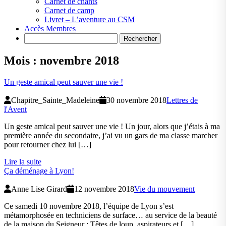
Carnet de chants
Carnet de camp
Livret – L’aventure au CSM
Accès Membres
Search
Mois :
novembre 2018
Un geste amical peut sauver une vie !
Chapitre_Sainte_Madeleine
30 novembre 2018
Lettres de
l'Avent
Un geste amical peut sauver une vie ! Un jour, alors que j’étais à ma
première année du secondaire, j’ai vu un gars de ma classe marcher
pour retourner chez lui […]
Lire la suite
Ça déménage à Lyon!
Anne Lise Girard
12 novembre 2018
Vie du mouvement
Ce samedi 10 novembre 2018, l’équipe de Lyon s’est
métamorphosée en techniciens de surface… au service de la beauté
de la maison du Seigneur : Têtes de loup, aspirateurs et […]