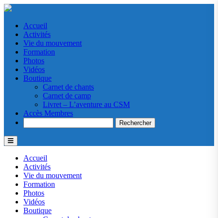
Accueil
Activités
Vie du mouvement
Formation
Photos
Vidéos
Boutique
Carnet de chants
Carnet de camp
Livret – L’aventure au CSM
Accès Membres
Search
Accueil
Activités
Vie du mouvement
Formation
Photos
Vidéos
Boutique