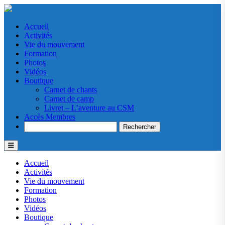
Accueil
Activités
Vie du mouvement
Formation
Photos
Vidéos
Boutique
Carnet de chants
Carnet de camp
Livret – L’aventure au CSM
Accès Membres
Search
Accueil
Activités
Vie du mouvement
Formation
Photos
Vidéos
Boutique