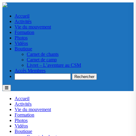
Accueil
Activités
Vie du mouvement
Formation
Photos
Vidéos
Boutique
Carnet de chants
Carnet de camp
Livret – L’aventure au CSM
Accès Membres
Search
Accueil
Activités
Vie du mouvement
Formation
Photos
Vidéos
Boutique