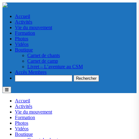
Accueil
Activités
Vie du mouvement
Formation
Photos
Vidéos
Boutique
Carnet de chants
Carnet de camp
Livret – L’aventure au CSM
Accès Membres
Search
Accueil
Activités
Vie du mouvement
Formation
Photos
Vidéos
Boutique