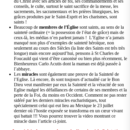
du Christ avec ses articles de foi, ses commandements et ses
conseils, le culte, surtout le saint sacrifice de la messe, les
sacrements, les sacramentaux et les prières liturgiques, les
grâces produites par le Saint-Esprit et les charismes, sont
saints !
Beaucoup de
membres
de l’Église
sont saints, au sens de la
sainteté ordinaire (= la possession de l’état de grâce) mais de
ceux-là, les médias n’en parlent jamais ! L’Eglise n’a jamais
manqué non plus d’exemples de sainteté héroïque, non
seulement au cours des Siècles (la liste des Saints est très très
longue) mais encore aujourd’hui, pensons à St Charles de
Foucauld qui vient d’être canonisé ou bien plus récemment, le
Bienheureux Carlo Acutis dont la maman est déjà passée à
l’abbaye.
Les
miracles
sont également une preuve de la Sainteté de
l’Eglise. Là encore, ils sont toujours d’actualité car le Bon
Dieu veut manifester par eux la Sainteté et la véracité de son
Eglise malgré les défaillances de certains de ses membres et la
perte de la Foi, du moins en Occident. Comment ne pas rester
sidéré par les derniers miracles eucharistiques, tout
spécialement celui qui eut lieu au Mexique le 23 juillet
dernier où l’hostie exposée se transforma en un cœur vivant
qui battait !!! Vous pourrez trouver la video montrant ce
miracle dans l’article ci-joint.