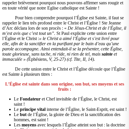
rappeler brièvement pourquoi nous pouvons affirmer sans rougir et
en toute vérité que notre Eglise catholique est Sainte !
Pour bien comprendre pourquoi l’Église est Sainte, il faut se
rappeler le lien très profond entre le Christ et l’Église ! Ste Jeanne
d’Arc déclara lors de son procès : «
De Jésus-Christ et de l’Église, il
m’est avis que c’est tout un”.
St Paul explicite cette union entre
l’Église et le Christ :
« le Christ a aimé l’Église et s’est livré pour
elle, afin de la sanctifier en la purifiant par le bain d’eau qu’une
parole accompagne. Ainsi entendait-il se la présenter, cette Église,
toute glorieuse, sans tache, ni ride, ni rien de tel, mais
sainte
et
immaculée » (
Éphésiens,
V, 25-27) (cf. Tite, II, 14).
De cette union entre le Christ et l’Église découle que l’Église
est Sainte à plusieurs titres :
L’Église est sainte dans son origine, son but, ses moyens et ses
fruits :
Le
Fondateur
et Chef invisible de l’Église, le Christ, est
saint !
Le
principe vital
interne de l’Église, le Saint-Esprit, est saint !
Le
but
de l’Église, la gloire de Dieu et la sanctification des
hommes, est saint !
Les
moyens
avec lesquels l’Église atteint son but : la doctrine