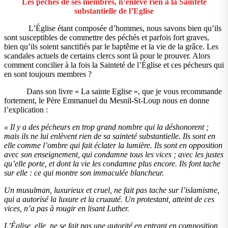
Les péchés de ses membres, n’enlève rien à la Sainteté
substantielle de l’Eglise
L’Église étant composée d’hommes, nous savons bien qu’ils
sont susceptibles de commettre des péchés et parfois fort graves,
bien qu’ils soient sanctifiés par le baptême et la vie de la grâce. Les
scandales actuels de certains clercs sont là pour le prouver. Alors
comment concilier à la fois la Sainteté de l’Église et ces pécheurs qui
en sont toujours membres ?
Dans son livre « La sainte Eglise », que je vous recommande
fortement, le Père Emmanuel du Mesnil-St-Loup nous en donne
l’explication :
« Il y a des pécheurs en trop grand nombre qui la déshonorent ;
mais ils ne lui enlèvent rien de sa sainteté substantielle. Ils sont en
elle comme l’ombre qui fait éclater la lumière. Ils sont en opposition
avec son enseignement, qui condamne tous les vices ; avec les justes
qu’elle porte, et dont la vie les condamne plus encore. Ils font tache
sur elle : ce qui montre son immaculée blancheur.
Un musulman, luxurieux et cruel, ne fait pas tache sur l’islamisme,
qui a autorisé la luxure et la cruauté. Un protestant, atteint de ces
vices, n’a pas à rougir en lisant Luther.
L’Église, elle, ne se fait pas une autorité en entrant en composition