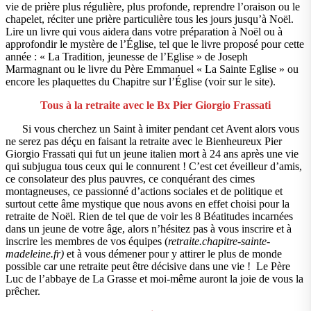
vie de prière plus régulière, plus profonde, reprendre l’oraison ou le
chapelet, réciter une prière particulière tous les jours jusqu’à Noël.
Lire un livre qui vous aidera dans votre préparation à Noël ou à
approfondir le mystère de l’Église, tel que le livre proposé pour cette
année : « La Tradition, jeunesse de l’Eglise » de Joseph
Marmagnant ou le livre du Père Emmanuel « La Sainte Eglise » ou
encore les plaquettes du Chapitre sur l’Église (voir sur le site).
Tous à la retraite avec le Bx Pier Giorgio Frassati
Si vous cherchez un Saint à imiter pendant cet Avent alors vous
ne serez pas déçu en faisant la retraite avec le Bienheureux Pier
Giorgio Frassati qui fut un jeune italien mort à 24 ans après une vie
qui subjugua tous ceux qui le connurent ! C’est cet éveilleur d’amis,
ce consolateur des plus pauvres, ce conquérant des cimes
montagneuses, ce passionné d’actions sociales et de politique et
surtout cette âme mystique que nous avons en effet choisi pour la
retraite de Noël. Rien de tel que de voir les 8 Béatitudes incarnées
dans un jeune de votre âge, alors n’hésitez pas à vous inscrire et à
inscrire les membres de vos équipes (
retraite.chapitre-sainte-
madeleine.fr)
et à vous démener pour y attirer le plus de monde
possible car une retraite peut être décisive dans une vie ! Le Père
Luc de l’abbaye de La Grasse et moi-même auront la joie de vous la
prêcher.