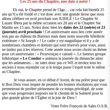
Les 25 ans du Chapitre, une date à noter !
Eh oui, le Chapitre prend de l’âge… car cela fait bientôt 25
ans qu’il a été fondé et c’est donc avec une grande liesse que nous
allons célébrer en avril prochain son JUBILÉ ! Le Chapitre St
Lazare fêtera par la même occasion ses 20 ans et le Chapitre Ste
Marthe ses 15 ans. Notez donc bien les
dates des 22 (soirée) et 23
(journée) avril prochain
! Cet anniversaire aura lieu cette année
non pas au château du Barroux mais dans notre nouvelle hôtellerie
extérieure « St Joseph » ! Le cadre y est magnifique et il y a de
nombreuses chambres et dortoirs qui sont réservés pour vous, aussi
ne tardez pas à les réserver. Cette année nous avons choisi un thème
pour cet anniversaire : « Prouvençau e catouli ». Le fameux groupe
folklorique
« Le Condor »
animera la journée du dimanche ainsi
que les animateurs… ne ratez donc pas ce WE et invitez tous les
anciens à nous rejoindre car si le temps passe l’esprit reste le même
au Chapitre.
Je vous assure, en ce début d’Avent, de ma prière pour que
le Bon Dieu vous inspire de prendre les bonnes résolutions qui vous
permettront de profiter pleinement de ce temps privilégié, de sorte
que vous progressiez toujours sur le chemin de la Sainteté pour la
plus grande gloire de l’Église et la joie de Dieu !
Votre Frère François de Sales O.S.B.