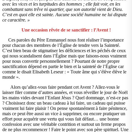
avec les vices et les turpitudes des hommes ; elle fait voir, en les
combattant sans trêve ni quartier, que son autorité vient de Dieu.
C’est en quoi elle est sainte. Aucune société humaine ne lui dispute
ce caractère. »
Une occasion rêvée de se sanctifier : l’Avent !
Ces paroles du Père Emmanuel nous font réaliser l’importance
pour chacun des membres de l’Église de tendre vers la Sainteté.
C’est bien beau de stigmatiser les déficiences et les péchés de ceux
qui nous scandalisent dans l’Église mais que faisons-nous vraiment
pour nous convertir personnellement ? Pourtant de notre propre
sanctification dépend en partie le bien et la sainteté de l’Église car
comme le disait Elisabeth Leseur : « Toute âme qui s’élève élève le
monde ».
Alors qu’allez-vous faire pendant cet Avent ? Allez-vous le
laisser filer comme d’autres années, et vous réveiller le jour de Noël
les mains vides devant l’Enfant Jésus ? Quel dommage, n’est-ce pas
? Choisissez donc un beau cadeau à lui faire, un cadeau qui puisse
vraiment lui faire plaisir ! On pense spontanément à faire pénitence,
mais ce peut être aussi un vice à supprimer, ou encore pratiquer un
effort pour acquérir une vertu qui vous fait défaut… une bonne
confession avec une véritable contrition et surtout un ferme propos
de ne plus recommencer ! Faire le point avec son père spirituel. Une