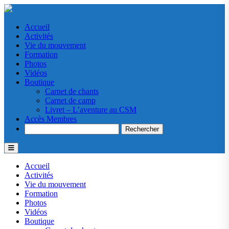
Accueil
Activités
Vie du mouvement
Formation
Photos
Vidéos
Boutique
Carnet de chants
Carnet de camp
Livret – L’aventure au CSM
Accès Membres
Search
Accueil
Activités
Vie du mouvement
Formation
Photos
Vidéos
Boutique