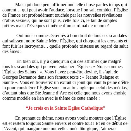
Mais qui donc peut affirmer une telle chose par les temps qui
courent… qui peut avoir l’audace, lorsque l’on sait combien l’Église
de France est profondément touchée par les nouvelles révélations
d’abus sexuels, qui ne sont plus, cette fois-ci, le fait de simples
prêtres mais d’Evêques et même d’un cardinal de renom ?
Oui nous sommes écœurés à bon droit de tous ces scandales
qui salissent notre Sainte Mère l’Église, qui choquent les croyants et
font fuir les incroyants… quelle profonde tristesse au regard du salut
des âmes !
Eh bien oui, il y a quelqu’un qui ose affirmer que malgré
tous les scandales qui peuvent entacher l’Église : « Nous sommes
l’Église des Saints ! ». Vous l’avez peut-être deviné, il s’agit de
Georges Bernanos dans son fameux texte : « Jeanne Relapse et
Sainte ». Vous en trouverez un extrait ci-joint qui vaut la peine d’être
lu pour considérer l’Église sous un autre angle que celui des médias,
d’autant plus que Ste Jeanne d’Arc est celle que nous avons choisie
comme modèle en lien avec le thème de cette année :
“Je crois en la Sainte Eglise Catholique”
En prenant ce thème, nous avons voulu montrer que l’Église
est et restera toujours Sainte envers et contre tout ! Et en ce début de
l’Avent, qui inaugure une nouvelle année liturgique, j’aimerais