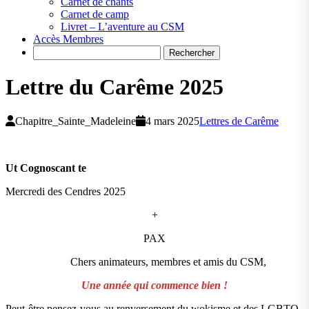
Carnet de chants
Carnet de camp
Livret – L’aventure au CSM
Accès Membres
Search
Lettre du Carême 2025
Chapitre_Sainte_Madeleine
4 mars 2025
Lettres de Carême
Ut Cognoscant te
Mercredi des Cendres 2025
+
PAX
Chers animateurs, membres et amis du CSM,
Une année qui commence bien !
Peut-être pensez-vous au renversement du wokisme et des LGBTQ