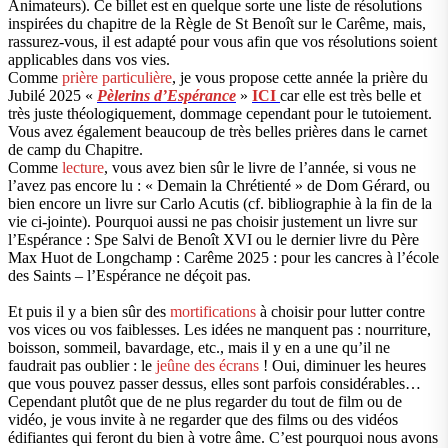
Animateurs). Ce billet est en quelque sorte une liste de résolutions
inspirées du chapitre de la Règle de St Benoît sur le Carême, mais,
rassurez-vous, il est adapté pour vous afin que vos résolutions soient
applicables dans vos vies.
Comme
prière particulière
, je vous propose cette année la prière du
Jubilé 2025 «
Pèlerins d’Espérance
»
ICI
car elle est très belle et
très juste théologiquement, dommage cependant pour le tutoiement.
Vous avez également beaucoup de très belles prières dans le carnet
de camp du Chapitre.
Comme
lecture
, vous avez bien sûr le livre de l’année, si vous ne
l’avez pas encore lu : « Demain la Chrétienté » de Dom Gérard, ou
bien encore un livre sur Carlo Acutis (cf. bibliographie à la fin de la
vie ci-jointe). Pourquoi aussi ne pas choisir justement un livre sur
l’Espérance : Spe Salvi de Benoît XVI ou le dernier livre du Père
Max Huot de Longchamp : Carême 2025 : pour les cancres à l’école
des Saints – l’Espérance ne déçoit pas.
Et puis il y a bien sûr des
mortifications
à choisir pour lutter contre
vos vices ou vos faiblesses. Les idées ne manquent pas : nourriture,
boisson, sommeil, bavardage, etc., mais il y en a une qu’il ne
faudrait pas oublier : le
jeûne des écrans
! Oui, diminuer les heures
que vous pouvez passer dessus, elles sont parfois considérables…
Cependant plutôt que de ne plus regarder du tout de film ou de
vidéo, je vous invite à ne regarder que des films ou des vidéos
édifiantes qui feront du bien à votre âme. C’est pourquoi nous avons