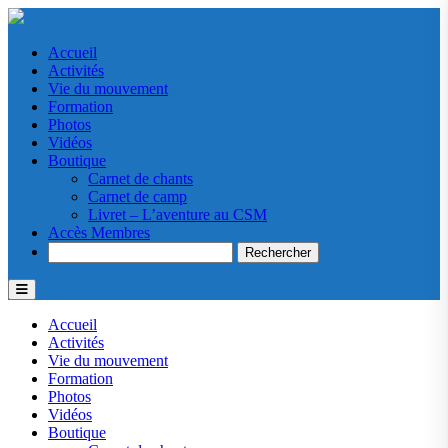
Accueil
Activités
Vie du mouvement
Formation
Photos
Vidéos
Boutique
Carnet de chants
Carnet de camp
Livret – L’aventure au CSM
Accès Membres
Search
Accueil
Activités
Vie du mouvement
Formation
Photos
Vidéos
Boutique