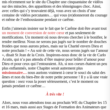
mis récemment sur le site du Chapitre une cinquantaine de vidéos
sur des miracles, des apparitions et des témoignages choc. Ainsi,
avec celles qui s’y trouvaient déjà, vous avez un choix d’une
centaine de vidéos percutantes… qui vous (re)donneront du courage
et même de l’enthousiasme pendant ce carême.
Enfin j’aimerais insister sur le fait que le Carême doit être avant tout
un moment de conversion de notre cœur
et pas seulement de
mortifications. Un moment où nous devons chercher à le bonifier, le
rendre meilleur. Nous ne serons pas jugés sur le nombre de douches
froides que nous aurons prises, mais sur la Charité envers Dieu et
notre prochain ! « Au soir de cette vie, nous serons jugés sur l’amour
», disait St Jean de la Croix. Inspirons-nous donc de la vie de Carlo
Acutis, qui n’a pas attendu d’être majeur pour brûler d’amour pour
Dieu et pour ceux qui l’entouraient. Ah, si nos coeurs étaient un peu
plus enflammés, notre Chapitre serait autrement plus
missionnaire…
nous aurions vraiment à cœur le souci du salut des
âmes et non du bien-être de notre petite personne ! Il y a là une vraie
question : osez vous la poser sérieusement, c’est le moment ou
jamais pendant ce carême…
À très vite !
Alors, nous vous attendons tous au prochain WE du Chapitre les 15
et 16 mars, mais aussi aux Stages de Formation des Animateurs que