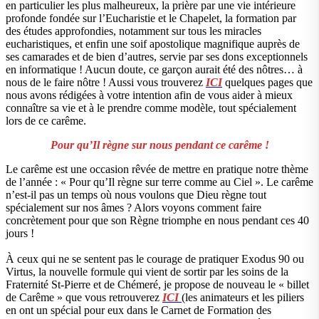
en particulier les plus malheureux, la prière par une vie intérieure
profonde fondée sur l’Eucharistie et le Chapelet, la formation par
des études approfondies, notamment sur tous les miracles
eucharistiques, et enfin une soif apostolique magnifique auprès de
ses camarades et de bien d’autres, servie par ses dons exceptionnels
en informatique ! Aucun doute, ce garçon aurait été des nôtres… à
nous de le faire nôtre ! Aussi vous trouverez
ICI
quelques pages que
nous avons rédigées à votre intention afin de vous aider à mieux
connaître sa vie et à le prendre comme modèle, tout spécialement
lors de ce carême.
Pour qu’Il règne sur nous pendant ce carême !
Le carême est une occasion rêvée de mettre en pratique notre thème
de l’année : « Pour qu’Il règne sur terre comme au Ciel ». Le carême
n’est-il pas un temps où nous voulons que Dieu règne tout
spécialement sur nos âmes ? Alors voyons comment faire
concrètement pour que son Règne triomphe en nous pendant ces 40
jours !
À ceux qui ne se sentent pas le courage de pratiquer Exodus 90 ou
Virtus, la nouvelle formule qui vient de sortir par les soins de la
Fraternité St-Pierre et de Chémeré, je propose de nouveau le « billet
de Carême » que vous retrouverez
ICI
(les animateurs et les piliers
en ont un spécial pour eux dans le Carnet de Formation des