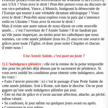
aux USA ? Vous avez le droit ! Peut-être pensez-vous au discours de
son vice-président, Vance, à Munich, fustigeant la démocratie de
l’Europe qui tourne à une véritable dictature idéologique ? Vous
avez le droit ! Peut-être aussi espérez-vous la paix qui s’annonce
enfin en Ukraine ! Vous avez là encore le droit !
Mais il existe une autre raison de nous réjouir en cette nouvelle
année… c’est l’ouverture de l’Année Sainte ! Il ne faudrait pas
qu’elle passe inaperçue, au moins pour les catholiques que nous
sommes, car cette année jubilaire (tous les 25 ans) est une source de
grâces pour toute l’Église, et donc pour notre Chapitre et chacun
d’entre nous !
Une Année Sainte, c’est quoi au juste ?
1) L’indulgence plénière :
elle est la remise de la peine temporelle
due pour les péchés déjà absous par le sacrement de pénitence. Si
vous avez oublié les conditions pour obtenir cette indulgence, alors
les voici :
• Faire l’œuvre prescrite : ici c’est le passage d’une Porte Sainte de
cette année jubilaire. Soit à Rome, soit dans le diocèse. On ne peut
gagner qu’une seule indulgence plénière par jour.
• Être en état de grâce et n’avoir aucune affection, attache, au péché,
même véniel.
• Se confesser, le jour même ou quelques jours avant ou après.
• Communier le jour même.