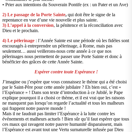
• Prier aux intentions du Souverain Pontife (ex : un Pater et un Ave)
2) Le passage de la Porte Sainte
,
qui doit être le signe de la
repentance en vue d’une vie nouvelle et plus sainte.
3) L’appel à la conversion
, la pénitence et la réconciliation avec
Dieu et le prochain.
4) Le pèlerinage
: l’Année Sainte est une période où les fidèles sont
encouragés à entreprendre un pèlerinage, à Rome, mais pas
seulement… aussi veillerons-nous cette année à ce que nos
pèlerinages nous permettent de passer une Porte Sainte et donc à
bénéficier des grâces de cette Année Sainte.
Espérer contre toute Espérance !
J’imagine ou j’espère que vous connaissez le thème qui a été choisi
par le Saint-Père pour cette année jubilaire ? Eh bien oui, c’est «
l’Espérance » ! Dans son texte d’introduction à ce Jubilé, le Pape
explique pourquoi il a choisi ce thème, et il est vrai que les raisons
ne manquent pas lorsqu’on regarde l’actualité et tous les malheurs
qui frappent notre pauvre monde !
Mais il ne faudrait pas limiter l’Espérance à la lutte contre les
événements et malheurs actuels ! Bien sûr qu’il faut espérer que tous
ces maux qui ravagent notre pauvre humanité disparaissent, mais
l’Espérance est avant tout une Vertu surnaturelle infusée par Dieu