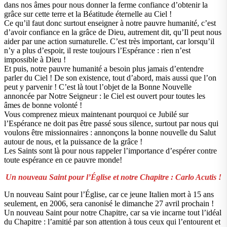
dans nos âmes pour nous donner la ferme confiance d’obtenir la
grâce sur cette terre et la Béatitude éternelle au Ciel !
Ce qu’il faut donc surtout enseigner à notre pauvre humanité, c’est
d’avoir confiance en la grâce de Dieu, autrement dit, qu’Il peut nous
aider par une action surnaturelle. C’est très important, car lorsqu’il
n’y a plus d’espoir, il reste toujours l’Espérance : rien n’est
impossible à Dieu !
Et puis, notre pauvre humanité a besoin plus jamais d’entendre
parler du Ciel ! De son existence, tout d’abord, mais aussi que l’on
peut y parvenir ! C’est là tout l’objet de la Bonne Nouvelle
annoncée par Notre Seigneur : le Ciel est ouvert pour toutes les
âmes de bonne volonté !
Vous comprenez mieux maintenant pourquoi ce Jubilé sur
l’Espérance ne doit pas être passé sous silence, surtout par nous qui
voulons être missionnaires : annonçons la bonne nouvelle du Salut
autour de nous, et la puissance de la grâce !
Les Saints sont là pour nous rappeler l’importance d’espérer contre
toute espérance en ce pauvre monde!
Un nouveau Saint pour l’Église et notre Chapitre : Carlo Acutis !
Un nouveau Saint pour l’Église, car ce jeune Italien mort à 15 ans
seulement, en 2006, sera canonisé le dimanche 27 avril prochain !
Un nouveau Saint pour notre Chapitre, car sa vie incarne tout l’idéal
du Chapitre : l’amitié par son attention à tous ceux qui l’entourent et