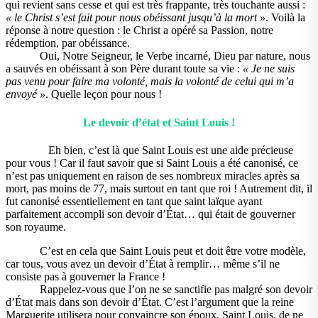
qui revient sans cesse et qui est très frappante, très touchante aussi :
« le Christ s’est fait pour nous obéissant jusqu’à la mort »
. Voilà la
réponse à notre question : le Christ a opéré sa Passion, notre
rédemption, par obéissance.
Oui, Notre Seigneur, le Verbe incarné, Dieu par nature, nous
a sauvés en obéissant à son Père durant toute sa vie :
« Je ne suis
pas venu pour faire ma volonté, mais la volonté de celui qui m’a
envoyé »
. Quelle leçon pour nous !
Le devoir d’état et Saint Louis !
Eh bien, c’est là que Saint Louis est une aide précieuse
pour vous ! Car il faut savoir que si Saint Louis a été canonisé, ce
n’est pas uniquement en raison de ses nombreux miracles après sa
mort, pas moins de 77, mais surtout en tant que roi ! Autrement dit, il
fut canonisé essentiellement en tant que saint laïque ayant
parfaitement accompli son devoir d’État… qui était de gouverner
son royaume.
C’est en cela que Saint Louis peut et doit être votre modèle,
car tous, vous avez un devoir d’État à remplir… même s’il ne
consiste pas à gouverner la France !
Rappelez-vous que l’on ne se sanctifie pas malgré son devoir
d’État mais dans son devoir d’État. C’est l’argument que la reine
Marguerite utilisera pour convaincre son époux, Saint Louis, de ne