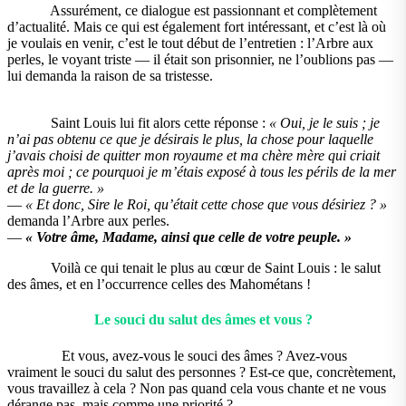
Assurément, ce dialogue est passionnant et complètement
d’actualité. Mais ce qui est également fort intéressant, et c’est là où
je voulais en venir, c’est le tout début de l’entretien : l’Arbre aux
perles, le voyant triste — il était son prisonnier, ne l’oublions pas —
lui demanda la raison de sa tristesse.
Saint Louis lui fit alors cette réponse :
« Oui, je le suis ; je
n’ai pas obtenu ce que je désirais le plus, la chose pour laquelle
j’avais choisi de quitter mon royaume et ma chère mère qui criait
après moi ; ce pourquoi je m’étais exposé à tous les périls de la mer
et de la guerre. »
—
« Et donc, Sire le Roi, qu’était cette chose que vous désiriez ? »
demanda l’Arbre aux perles.
—
« Votre âme, Madame, ainsi que celle de votre peuple. »
Voilà ce qui tenait le plus au cœur de Saint Louis : le salut
des âmes, et en l’occurrence celles des Mahométans !
Le souci du salut des âmes et vous ?
Et vous, avez-vous le souci des âmes ? Avez-vous
vraiment le souci du salut des personnes ? Est-ce que, concrètement,
vous travaillez à cela ? Non pas quand cela vous chante et ne vous
dérange pas, mais comme une priorité ?