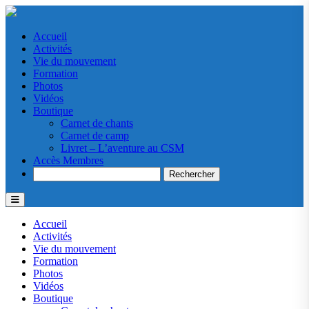
Accueil
Activités
Vie du mouvement
Formation
Photos
Vidéos
Boutique
Carnet de chants
Carnet de camp
Livret – L’aventure au CSM
Accès Membres
Search
Accueil
Activités
Vie du mouvement
Formation
Photos
Vidéos
Boutique