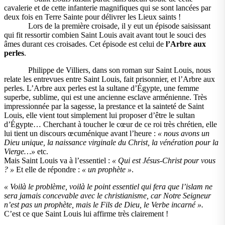
cavalerie et de cette infanterie magnifiques qui se sont lancées par
deux fois en Terre Sainte pour délivrer les Lieux saints !
Lors de la première croisade, il y eut un épisode saisissant
qui fit ressortir combien Saint Louis avait avant tout le souci des
âmes durant ces croisades. Cet épisode est celui de
l’Arbre aux
perles
.
Philippe de Villiers, dans son roman sur Saint Louis, nous
relate les entrevues entre Saint Louis, fait prisonnier, et l’Arbre aux
perles. L’Arbre aux perles est la sultane d’Égypte, une femme
superbe, sublime, qui est une ancienne esclave arménienne. Très
impressionnée par la sagesse, la prestance et la sainteté de Saint
Louis, elle vient tout simplement lui proposer d’être le sultan
d’Égypte… Cherchant à toucher le cœur de ce roi très chrétien, elle
lui tient un discours œcuménique avant l’heure :
« nous avons un
Dieu unique, la naissance virginale du Christ, la vénération pour la
Vierge…»
etc.
Mais Saint Louis va à l’essentiel :
« Qui est Jésus-Christ pour vous
? »
Et elle de répondre :
« un prophète »
.
« Voilà le problème, voilà le point essentiel qui fera que l’islam ne
sera jamais concevable avec le christianisme, car Notre Seigneur
n’est pas un prophète, mais le Fils de Dieu, le Verbe incarné ».
C’est ce que Saint Louis lui affirme très clairement !