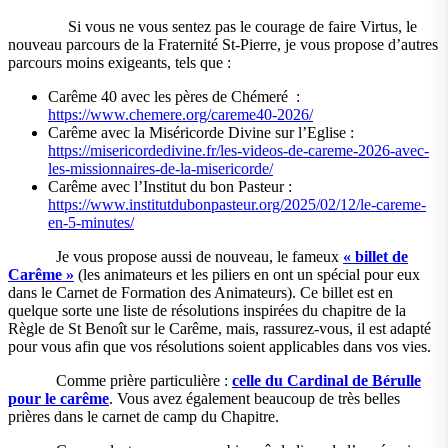
Si vous ne vous sentez pas le courage de faire Virtus, le
nouveau parcours de la Fraternité St-Pierre, je vous propose d’autres
parcours moins exigeants, tels que :
Carême 40 avec les pères de Chémeré :
https://www.chemere.org/careme40-2026/
Carême avec la Miséricorde Divine sur l’Eglise :
https://misericordedivine.fr/les-videos-de-careme-2026-avec-
les-missionnaires-de-la-misericorde/
Carême avec l’Institut du bon Pasteur :
https://www.institutdubonpasteur.org/2025/02/12/le-careme-
en-5-minutes/
Je vous propose aussi de nouveau, le fameux
« billet de
Carême »
(les animateurs et les piliers en ont un spécial pour eux
dans le Carnet de Formation des Animateurs). Ce billet est en
quelque sorte une liste de résolutions inspirées du chapitre de la
Règle de St Benoît sur le Carême, mais, rassurez-vous, il est adapté
pour vous afin que vos résolutions soient applicables dans vos vies.
Comme prière particulière :
celle du Cardinal de Bérulle
pour le carême
. Vous avez également beaucoup de très belles
prières dans le carnet de camp du Chapitre.