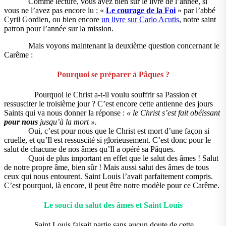
Comme lecture, vous avez bien sûr le livre de l’année, si
vous ne l’avez pas encore lu : «
Le courage de la Foi
» par l’abbé
Cyril Gordien, ou bien encore
un livre sur Carlo Acutis
, notre saint
patron pour l’année sur la mission.
Mais voyons maintenant la deuxième question concernant le
Carême :
Pourquoi se préparer à Pâques ?
Pourquoi le Christ a-t-il voulu souffrir sa Passion et
ressusciter le troisième jour ? C’est encore cette antienne des jours
Saints qui va nous donner la réponse :
« le Christ s’est fait obéissant
pour nous
jusqu’à la mort ».
Oui, c’est pour nous que le Christ est mort d’une façon si
cruelle, et qu’Il est ressuscité si glorieusement. C’est donc pour le
salut de chacune de nos âmes qu’Il a opéré sa Pâques.
Quoi de plus important en effet que le salut des âmes ! Salut
de notre propre âme, bien sûr ! Mais aussi salut des âmes de tous
ceux qui nous entourent. Saint Louis l’avait parfaitement compris.
C’est pourquoi, là encore, il peut être notre modèle pour ce Carême.
Le souci du salut des âmes et Saint Louis
Saint Louis faisait partie sans aucun doute de cette