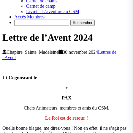
Carnet de chants
Carnet de camp
Livret – L’aventure au CSM
Accès Membres
Search
Lettre de l’Avent 2024
Chapitre_Sainte_Madeleine
30 novembre 2024
Lettres de
l'Avent
Ut Cognoscant te
+
PAX
Chers Animateurs, membres et amis du CSM,
Le Roi est de retour !
Quelle bonne blague, me direz-vous ! Non en effet, il ne s’agit pas