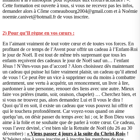
Cette formation est ouverte à tous, si vous ne recevez pas les infos,
demander alors à Côme comeaubourg2004@gmail.com et à Noémie
noemie.canivet@hotmail.fr de vous inscrire.
2) Pour qu’Il règne en vos cœurs :
En l’aimant vraiment de tout votre cœur et de toutes vos forces. En
profitant de ce temps de l’Avent pour offrir un cadeau à l’Enfant-Roi
le jour de Noël. Il est tout de même très surprenant que tous les
enfants reçoivent des cadeaux le jour de Noël sauf un… l’enfant
Jésus ! N’êtes-vous pas d’accord ? Alors choisissez dès maintenant
un cadeau qui puisse lui faire vraiment plaisir, un cadeau qu’il attend
de vous ! Ce peut être un vice à supprimer ou du moins à combattre
ardemment, une vertu à acquérir, un renoncement, un livre à lire,
pardonner à une personne, renouer des liens avec une autre. Mieux
faire vos prières (matin, soir, oraison, chapelet) … Cherchez bien, et
si vous ne trouvez pas, alors demandez Lui et Il vous le dira !
Quoi qu’il en soit, il existe un cadeau que vous pouvez lui offrir et
qui le touchera profondément. Car voyez-vous quand on aime
quelqu’un, on désir passer du temps avec lui ; or, le Bon Dieu vous
aime à la folie et ne souhaite que de parler à votre cœur. Ce cadeau,
vous l’avez deviné, c’est bien sûr la Retraite de Noël (du 26 au 30
décembre) :
« Viens passer 4 jours à la suite du Christ-Roi»
!
N’hésitez plus à vous inscrire et à inscrire les membres de vos