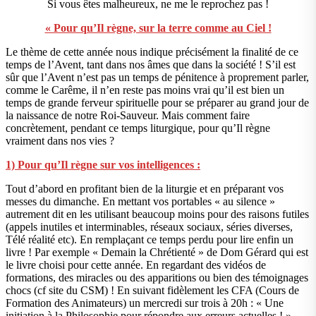
Si vous êtes malheureux, ne me le reprochez pas !
« Pour qu’Il règne, sur la terre comme au Ciel !
Le thème de cette année nous indique précisément la finalité de ce
temps de l’Avent, tant dans nos âmes que dans la société ! S’il est
sûr que l’Avent n’est pas un temps de pénitence à proprement parler,
comme le Carême, il n’en reste pas moins vrai qu’il est bien un
temps de grande ferveur spirituelle pour se préparer au grand jour de
la naissance de notre Roi-Sauveur. Mais comment faire
concrètement, pendant ce temps liturgique, pour qu’Il règne
vraiment dans nos vies ?
1) Pour qu’Il règne sur vos intelligences :
Tout d’abord en profitant bien de la liturgie et en préparant vos
messes du dimanche. En mettant vos portables « au silence »
autrement dit en les utilisant beaucoup moins pour des raisons futiles
(appels inutiles et interminables, réseaux sociaux, séries diverses,
Télé réalité etc). En remplaçant ce temps perdu pour lire enfin un
livre ! Par exemple « Demain la Chrétienté » de Dom Gérard qui est
le livre choisi pour cette année. En regardant des vidéos de
formations, des miracles ou des apparitions ou bien des témoignages
chocs (cf site du CSM) ! En suivant fidèlement les CFA (Cours de
Formation des Animateurs) un mercredi sur trois à 20h : « Une
initiation à la Philosophie pour répondre aux erreurs actuelles ! ».