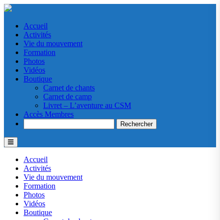
Accueil
Activités
Vie du mouvement
Formation
Photos
Vidéos
Boutique
Carnet de chants
Carnet de camp
Livret – L’aventure au CSM
Accès Membres
Search
Accueil
Activités
Vie du mouvement
Formation
Photos
Vidéos
Boutique