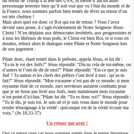
du retour de Trump à la tête des USA, ni même d’aucun autre
personnage terrestre bien qu’il soit vrai que vu l’état du monde et de
la France, nous sommes parfois bien tentés de rêver au retour d’un
roi très chrétien !
Mais alors quel est donc ce Roi qui est de retour ? Vous l’avez
deviné sans peine, il s’agit évidemment de Notre Seigneur Jésus-
Christ ! N’en déplaise aux démocrates invétérés, aux progressistes et
à tous les libéraux de tous poils, le Christ est bien Roi, et si vous en
doutiez, relisez alors le dialogue entre Pilate et Notre Seigneur lors
de son jugement :
Pilate donc, étant rentré dans le prétoire, appela Jésus, et lui dit :
“Es-tu le roi des Juifs?” Jésus répondit: “Dis-tu cela de toi-même, ou
d’autres te l’ont-ils dit de moi?” Pilate répondit: “Est-ce que je suis
Juif ? Ta nation et les chefs des prêtres t’ont livré à moi : qu’as-tu
fait?” Jésus répondit: “Mon royaume n’est pas de ce monde; si mon
royaume était de ce monde, mes serviteurs auraient combattu pour
que je ne fusse pas livré aux Juifs, mais maintenant mon royaume
n’est point d’ici-bas.”Pilate lui dit: “Tu es donc roi?” Jésus répondit :
“Tu le dis, je suis roi. Je suis né et je suis venu dans le monde pour
rendre témoignage à la vérité : quiconque est de la vérité écoute ma
voix.” (Jn 18,33-37)
Un retour qui urge !
Oui ce retour urge car nous sommes entrés dans le temps liturgique