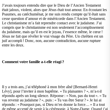
J’avais toujours entendu dire que le Dieu de l’Ancien Testament
était jaloux, violent, alors que Jésus était tout amour. En écoutant les
Psaumes, au catéchuménat, je me suis rendu compte qu’il était sans
cesse question d’amour et de miséricorde dans l’Ancien Testament.
Le christianisme m’a fait reprendre contact avec le judaïsme. J’ai
compris que le christianisme est non seulement l’accomplissement
du judaïsme, mais qu’il en est le joyau, l’essence même, le cœur !
Jésus ne fait que révéler le vrai visage du Père. Un chrétien est un
juif accompli ! Donc, non, aucune contradiction, aucune rupture
entre les deux.
Comment votre famille a-t-elle réagi ?
Il y a trois ans, j’ai téléphoné à mon frère aîné [Bernard-Henri
Lévy], pour l’inviter à mon baptême. « Tu plaisantes ? », m’a-t-il
répondu après un long silence. Réponse : « Non, pas du tout ». « Tu
vas revenir au judaïsme ? », puis : « Tu vas être Sœur ? » Je lui ai
répondu : « Pourquoi pas, si Dieu m’en donne la force… » Il a tout
de même accepté de venir à la cérémonie, à Notre-Dame. Quand j’ai