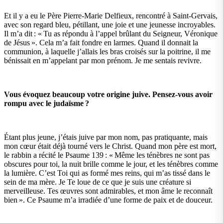
Et il y a eu le Père Pierre-Marie Delfieux, rencontré à Saint-Gervais,
avec son regard bleu, pétillant, une joie et une jeunesse incroyables.
Il m’a dit : « Tu as répondu à l’appel brûlant du Seigneur, Véronique
de Jésus ». Cela m’a fait fondre en larmes. Quand il donnait la
communion, à laquelle j’allais les bras croisés sur la poitrine, il me
bénissait en m’appelant par mon prénom. Je me sentais revivre.
Vous évoquez beaucoup votre origine juive. Pensez-vous avoir
rompu avec le judaïsme ?
Étant plus jeune, j’étais juive par mon nom, pas pratiquante, mais
mon cœur était déjà tourné vers le Christ. Quand mon père est mort,
le rabbin a récité le Psaume 139 : « Même les ténèbres ne sont pas
obscures pour toi, la nuit brille comme le jour, et les ténèbres comme
la lumière. C’est Toi qui as formé mes reins, qui m’as tissé dans le
sein de ma mère. Je Te loue de ce que je suis une créature si
merveilleuse. Tes œuvres sont admirables, et mon âme le reconnaît
bien ». Ce Psaume m’a irradiée d’une forme de paix et de douceur.