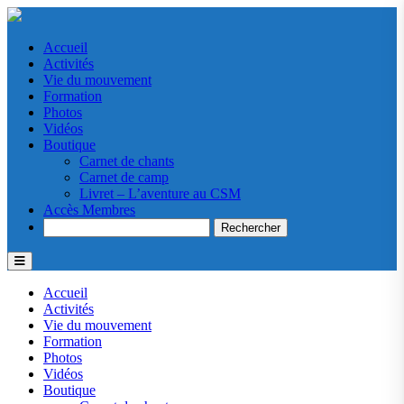
Accueil
Activités
Vie du mouvement
Formation
Photos
Vidéos
Boutique
Carnet de chants
Carnet de camp
Livret – L’aventure au CSM
Accès Membres
Search
Accueil
Activités
Vie du mouvement
Formation
Photos
Vidéos
Boutique