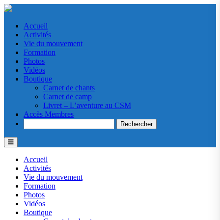
Accueil
Activités
Vie du mouvement
Formation
Photos
Vidéos
Boutique
Carnet de chants
Carnet de camp
Livret – L’aventure au CSM
Accès Membres
Search
Accueil
Activités
Vie du mouvement
Formation
Photos
Vidéos
Boutique