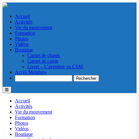
Accueil
Activités
Vie du mouvement
Formation
Photos
Vidéos
Boutique
Carnet de chants
Carnet de camp
Livret – L’aventure au CSM
Accès Membres
Search
Accueil
Activités
Vie du mouvement
Formation
Photos
Vidéos
Boutique