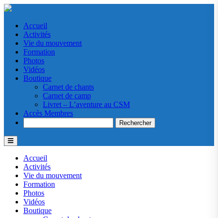
Accueil
Activités
Vie du mouvement
Formation
Photos
Vidéos
Boutique
Carnet de chants
Carnet de camp
Livret – L’aventure au CSM
Accès Membres
Search
Accueil
Activités
Vie du mouvement
Formation
Photos
Vidéos
Boutique