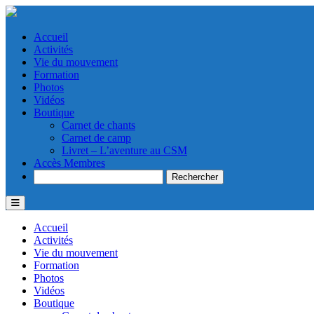
Accueil
Activités
Vie du mouvement
Formation
Photos
Vidéos
Boutique
Carnet de chants
Carnet de camp
Livret – L’aventure au CSM
Accès Membres
Search
Accueil
Activités
Vie du mouvement
Formation
Photos
Vidéos
Boutique