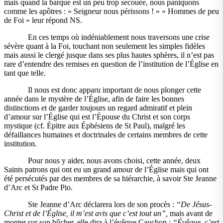
mais quand la barque est un peu trop secouée, nous paniquons
comme les apôtres : « Seigneur nous périssons ! » « Hommes de peu
de Foi » leur répond NS.
En ces temps où indéniablement nous traversons une crise
sévère quant à la Foi, touchant non seulement les simples fidèles
mais aussi le clergé jusque dans ses plus hautes sphères, il n’est pas
rare d’entendre des remises en question de l’institution de l’Église en
tant que telle.
Il nous est donc apparu important de nous plonger cette
année dans le mystère de l’Église, afin de faire les bonnes
distinctions et de garder toujours un regard admiratif et plein
d’amour sur l’Église qui est l’Épouse du Christ et son corps
mystique (cf. Épitre aux Éphésiens de St Paul), malgré les
défaillances humaines et doctrinales de certains membres de cette
institution.
Pour nous y aider, nous avons choisi, cette année, deux
Saints patrons qui ont eu un grand amour de l’Église mais qui ont
été persécutés par des membres de sa hiérarchie, à savoir Ste Jeanne
d’Arc et St Padre Pio.
Ste Jeanne d’Arc déclarera lors de son procès :
“De Jésus-
Christ et de l’Église, il m’est avis que c’est tout un”,
mais avant de
monter sur son bûcher, elle dira à l’évêque Cauchon :
“Évêque, c’est