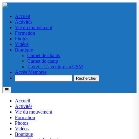
Accueil
Activités
Vie du mouvement
Formation
Photos
Vidéos
Boutique
Carnet de chants
Carnet de camp
Livret – L’aventure au CSM
Accès Membres
Search
Accueil
Activités
Vie du mouvement
Formation
Photos
Vidéos
Boutique