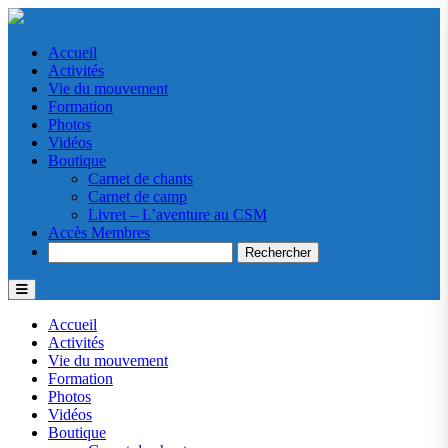
Accueil
Activités
Vie du mouvement
Formation
Photos
Vidéos
Boutique
Carnet de chants
Carnet de camp
Livret – L’aventure au CSM
Accès Membres
Search
Accueil
Activités
Vie du mouvement
Formation
Photos
Vidéos
Boutique