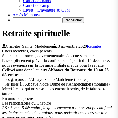
Carnet de chants
Carnet de camp
Livret – L’aventure au CSM
Accès Membres
Search
Retraite spirituelle
Chapitre_Sainte_Madeleine
28 novembre 2020
Retraites
Chers membres, chers parents,
Suite aux annonces gouvernementales de cette semaine, et
l’assouplissement prévu du confinement à partir du 15 décembre,
nous
revenons sur la formule initiale
prévue pour la
retraite
.
Celle-ci aura donc lieu
aux Abbayes du Barroux, du 19 au 23
décembre
:
– les garçons à l’Abbaye Sainte Madeleine (moines)
– les filles à l’Abbaye Notre-Dame de l’Annonciation (moniales)
Merci à ceux qui ne se sont pas encore inscrits, de le faire sans
tarder.
En union de prière
Les responsables du Chapitre
PS : Si au 15 décembre, le gouvernement n’autorisait pas au final
les déplacements inter-régions, nous reviendrions alors sur une
formule de
retraites
régionales…