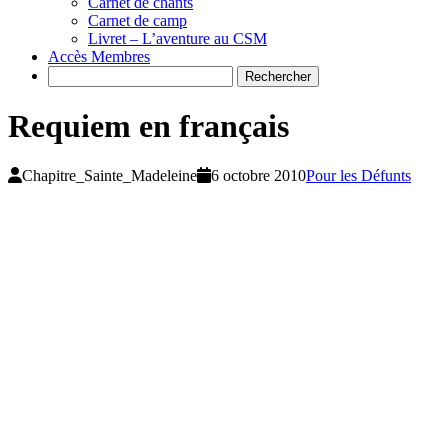
Carnet de chants
Carnet de camp
Livret – L’aventure au CSM
Accès Membres
Search
Requiem en français
Chapitre_Sainte_Madeleine
6 octobre 2010
Pour les Défunts