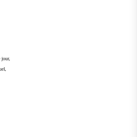
 jour,
uel,