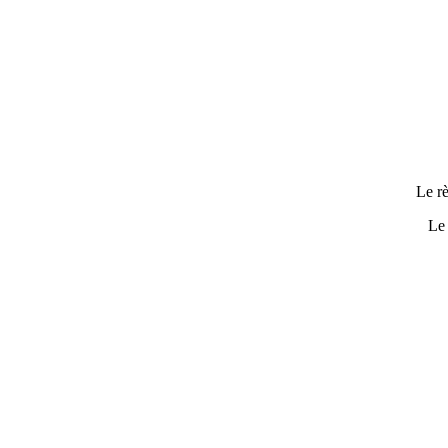
Le rè
Le 