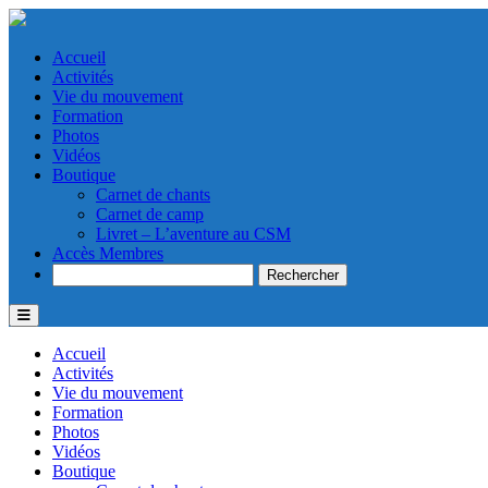
Accueil
Activités
Vie du mouvement
Formation
Photos
Vidéos
Boutique
Carnet de chants
Carnet de camp
Livret – L’aventure au CSM
Accès Membres
Search
Accueil
Activités
Vie du mouvement
Formation
Photos
Vidéos
Boutique