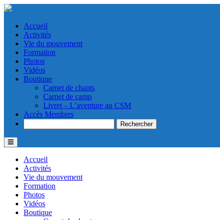
Accueil
Activités
Vie du mouvement
Formation
Photos
Vidéos
Boutique
Carnet de chants
Carnet de camp
Livret – L’aventure au CSM
Accès Membres
Search
Accueil
Activités
Vie du mouvement
Formation
Photos
Vidéos
Boutique