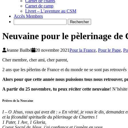
Carnet de chants
Carnet de camp
Livret – L’aventure au CSM
Accès Membres
Search
Neuvaine pour le pèlerinage de
Jeanne Bailbé
20 novembre 2021
Pour la France
,
Pour le Pape
,
Po
Cher membre, cher ami, cher parent,
2 ans que les pèlerins de France et du monde ne se sont pas retrouv
Alors pour que cette année nous puissions tous nous retrouver, p
A partir du 25 novembre, tu peux réciter cette neuvaine
! N’hésite 
Prières de la Neuvaine
I – O Jésus, vous qui avez dit : » En vérité, je vous le dis, demandez e
et la fécondité spirituelle du pèlerinage de Chartres !
1 Pater, 1 Ave, 1 Gloria,
Coeur Sacré de Jésus, j’ai confiance et j’espère en vous.