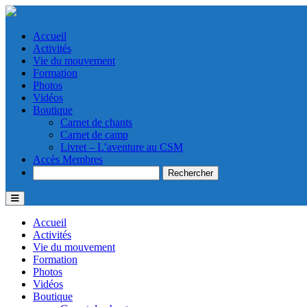
Accueil
Activités
Vie du mouvement
Formation
Photos
Vidéos
Boutique
Carnet de chants
Carnet de camp
Livret – L’aventure au CSM
Accès Membres
Search
Accueil
Activités
Vie du mouvement
Formation
Photos
Vidéos
Boutique