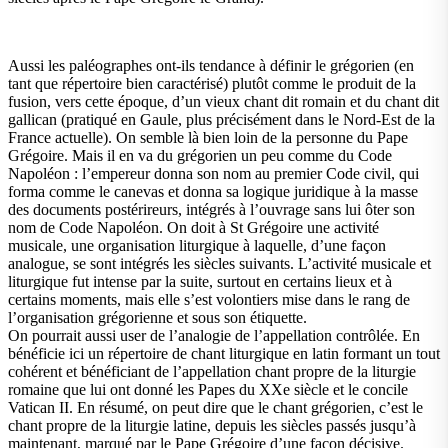
Aussi les paléographes ont-ils tendance à définir le grégorien (en
tant que répertoire bien caractérisé) plutôt comme le produit de la
fusion, vers cette époque, d’un vieux chant dit romain et du chant dit
gallican (pratiqué en Gaule, plus précisément dans le Nord-Est de la
France actuelle). On semble là bien loin de la personne du Pape
Grégoire. Mais il en va du grégorien un peu comme du Code
Napoléon : l’empereur donna son nom au premier Code civil, qui
forma comme le canevas et donna sa logique juridique à la masse
des documents postérireurs, intégrés à l’ouvrage sans lui ôter son
nom de Code Napoléon. On doit à St Grégoire une activité
musicale, une organisation liturgique à laquelle, d’une façon
analogue, se sont intégrés les siècles suivants. L’activité musicale et
liturgique fut intense par la suite, surtout en certains lieux et à
certains moments, mais elle s’est volontiers mise dans le rang de
l’organisation grégorienne et sous son étiquette.
On pourrait aussi user de l’analogie de l’appellation contrôlée. En
bénéficie ici un répertoire de chant liturgique en latin formant un tout
cohérent et bénéficiant de l’appellation chant propre de la liturgie
romaine que lui ont donné les Papes du XXe siècle et le concile
Vatican II. En résumé, on peut dire que le chant grégorien, c’est le
chant propre de la liturgie latine, depuis les siècles passés jusqu’à
maintenant, marqué par le Pape Grégoire d’une façon décisive.