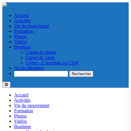
Accueil
Activités
Vie du mouvement
Formation
Photos
Vidéos
Boutique
Carnet de chants
Carnet de camp
Livret – L’aventure au CSM
Accès Membres
Search
Accueil
Activités
Vie du mouvement
Formation
Photos
Vidéos
Boutique