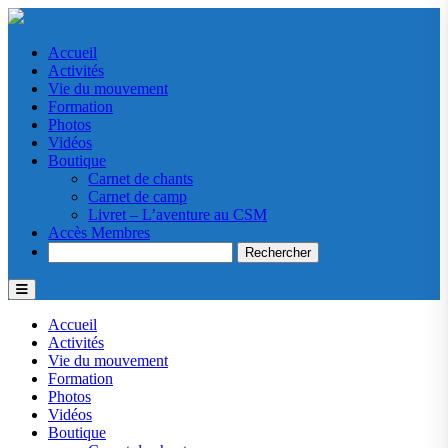
Accueil
Activités
Vie du mouvement
Formation
Photos
Vidéos
Boutique
Carnet de chants
Carnet de camp
Livret – L’aventure au CSM
Accès Membres
Search
Accueil
Activités
Vie du mouvement
Formation
Photos
Vidéos
Boutique