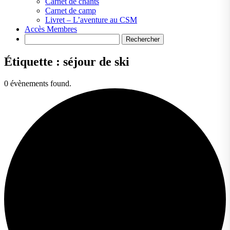
Carnet de chants
Carnet de camp
Livret – L’aventure au CSM
Accès Membres
Search
Étiquette :
séjour de ski
0 évènements found.