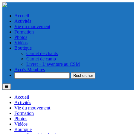
Accueil
Activités
Vie du mouvement
Formation
Photos
Vidéos
Boutique
Carnet de chants
Carnet de camp
Livret – L’aventure au CSM
Accès Membres
Search
Accueil
Activités
Vie du mouvement
Formation
Photos
Vidéos
Boutique