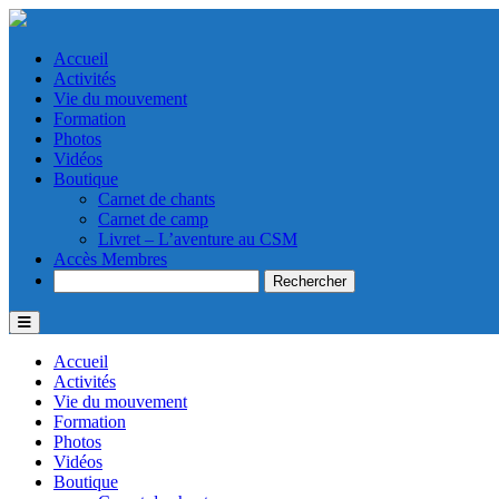
Accueil
Activités
Vie du mouvement
Formation
Photos
Vidéos
Boutique
Carnet de chants
Carnet de camp
Livret – L’aventure au CSM
Accès Membres
Search
Accueil
Activités
Vie du mouvement
Formation
Photos
Vidéos
Boutique