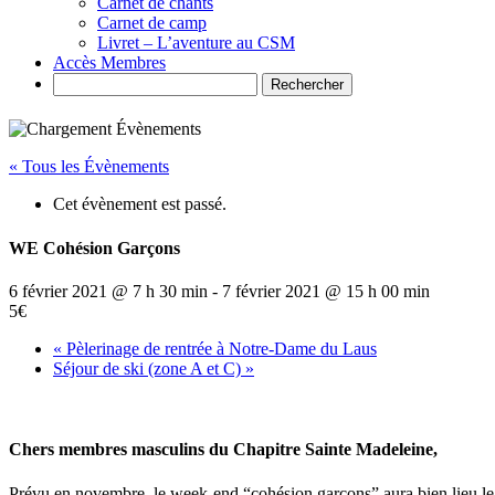
Carnet de chants
Carnet de camp
Livret – L’aventure au CSM
Accès Membres
Search
« Tous les Évènements
Cet évènement est passé.
WE Cohésion Garçons
6 février 2021 @ 7 h 30 min
-
7 février 2021 @ 15 h 00 min
5€
«
Pèlerinage de rentrée à Notre-Dame du Laus
Séjour de ski (zone A et C)
»
Chers membres masculins du Chapitre Sainte Madeleine,
Prévu en novembre, le week-end “cohésion garçons” aura bien lieu le