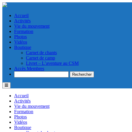
Accueil
Activités
Vie du mouvement
Formation
Photos
Vidéos
Boutique
Carnet de chants
Carnet de camp
Livret – L’aventure au CSM
Accès Membres
Search
Accueil
Activités
Vie du mouvement
Formation
Photos
Vidéos
Boutique