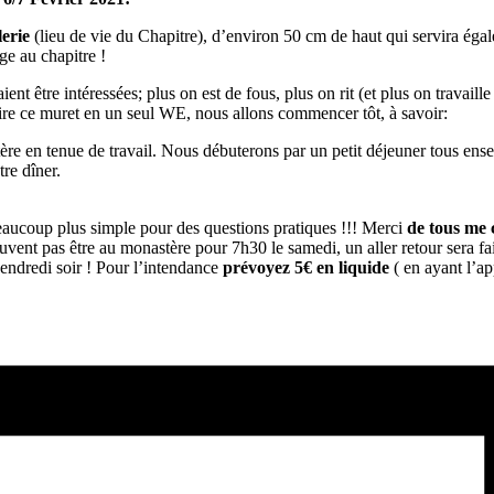
lerie
(lieu de vie du Chapitre), d’environ 50 cm de haut qui servira éga
ge au chapitre !
ient être intéressées; plus on est de fous, plus on rit (et plus on travai
ire ce muret en un seul WE, nous allons commencer tôt, à savoir:
re en tenue de travail. Nous débuterons par un petit déjeuner tous ensem
tre dîner.
beaucoup plus simple pour des questions pratiques !!! Merci
de tous me 
uvent pas être au monastère pour 7h30 le samedi, un aller retour sera fa
 vendredi soir ! Pour l’intendance
prévoyez 5€ en liquide
( en ayant l’app