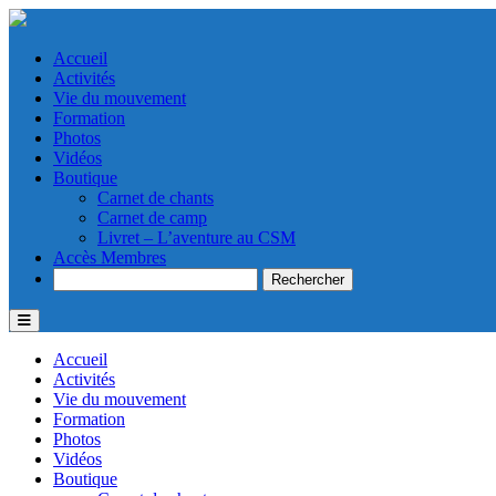
Accueil
Activités
Vie du mouvement
Formation
Photos
Vidéos
Boutique
Carnet de chants
Carnet de camp
Livret – L’aventure au CSM
Accès Membres
Search
Accueil
Activités
Vie du mouvement
Formation
Photos
Vidéos
Boutique