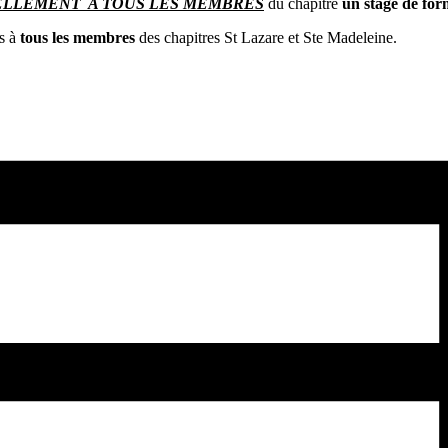
LLEMENT A TOUS LES MEMBRES
du chapitre
un stage de for
ts à
tous les membres
des chapitres St Lazare et Ste Madeleine.