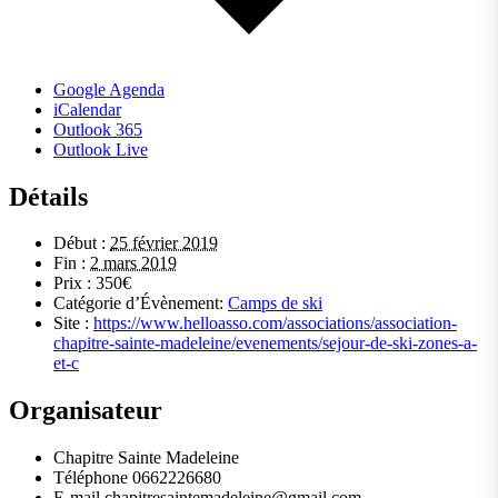
Google Agenda
iCalendar
Outlook 365
Outlook Live
Détails
Début :
25 février 2019
Fin :
2 mars 2019
Prix :
350€
Catégorie d’Évènement:
Camps de ski
Site :
https://www.helloasso.com/associations/association-
chapitre-sainte-madeleine/evenements/sejour-de-ski-zones-a-
et-c
Organisateur
Chapitre Sainte Madeleine
Téléphone
0662226680
E-mail
chapitresaintemadeleine@gmail.com