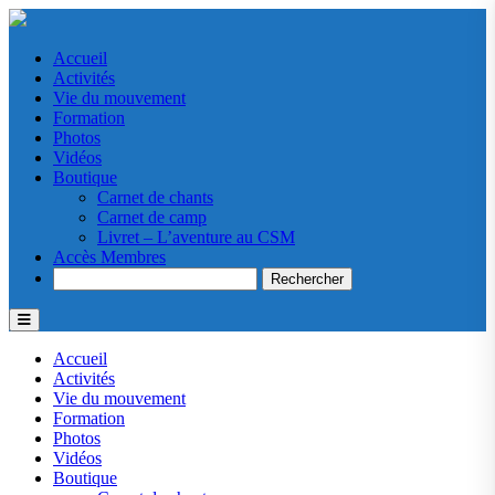
Accueil
Activités
Vie du mouvement
Formation
Photos
Vidéos
Boutique
Carnet de chants
Carnet de camp
Livret – L’aventure au CSM
Accès Membres
Search
Accueil
Activités
Vie du mouvement
Formation
Photos
Vidéos
Boutique