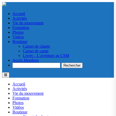
Accueil
Activités
Vie du mouvement
Formation
Photos
Vidéos
Boutique
Carnet de chants
Carnet de camp
Livret – L’aventure au CSM
Accès Membres
Search
Accueil
Activités
Vie du mouvement
Formation
Photos
Vidéos
Boutique