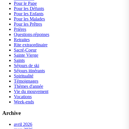
Pour le Pape
Pour les Défunts
Pour les Enfants
Pour les Malades
Pour les Prêtres
Prières
Questions-réponses
Retraites
Rite extraordinaire
Sacré-Coeur
Sainte Vierge
Saints
Séjours de ski
Séjours itinérants
Spiritualité
Témoignages
Thèmes d'année
Vie du mouvement
Vocations
Week-ends
Archive
avril 2026